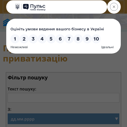
Фонд державного майна України
Прийнято рішення про
приватизацію
Фільтр пошуку
Текст пошуку:
З: