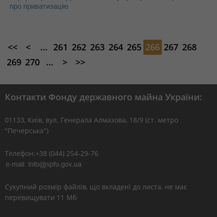
про приватизацію
<<
<
...
261
262
263
264
265
266
267
268
269
270
...
>
>>
Контакти Фонду державного майна України:
01133, Kиїв, вул. Генерала Алмазова, 18/9 (ст. метро
"Печерська")
Телефон:+38 (044) 254-29-76
Сукупний розмір файлів, що вкладені до листа, не має
перевищувати 11 Мб