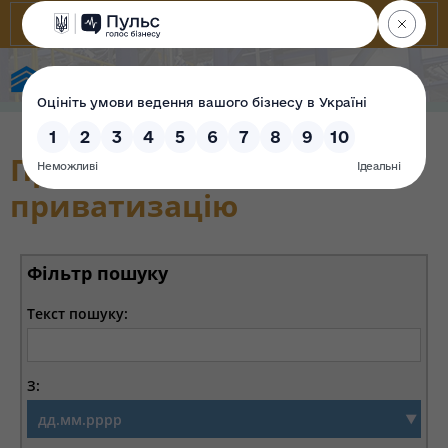
Фонд державного майна України
Прийнято рішення про
приватизацію
Фільтр пошуку
Текст пошуку:
З: