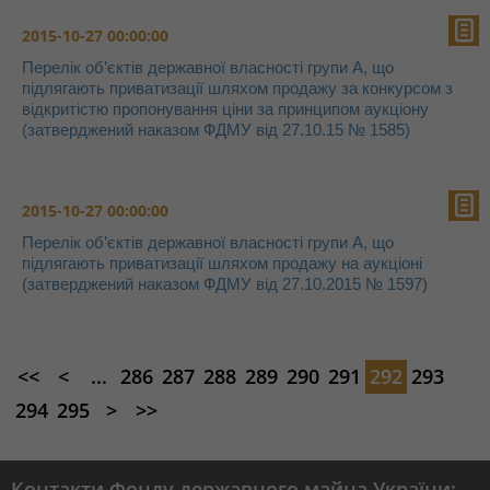
2015-10-27 00:00:00
Перелік об’єктів державної власності групи А, що
підлягають приватизації шляхом продажу за конкурсом з
відкритістю пропонування ціни за принципом аукціону
(затверджений наказом ФДМУ від 27.10.15 № 1585)
2015-10-27 00:00:00
Перелік об’єктів державної власності групи А, що
підлягають приватизації шляхом продажу на аукціоні
(затверджений наказом ФДМУ від 27.10.2015 № 1597)
<<
<
...
286
287
288
289
290
291
292
293
294
295
>
>>
Контакти Фонду державного майна України: