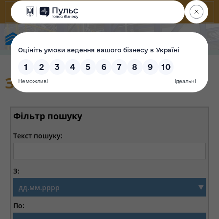
Фонд державного майна України
Звіти Фонду
Фільтр пошуку
Текст пошуку:
З:
По: