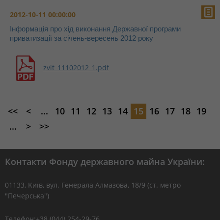
2012-10-11 00:00:00
Інформація про хід виконання Державної програми
приватизації за січень-вересень 2012 року
zvit_11102012_1.pdf
<<
<
...
10
11
12
13
14
15
16
17
18
19
...
>
>>
Контакти Фонду державного майна України:
01133, Kиїв, вул. Генерала Алмазова, 18/9 (ст. метро
"Печерська")
Телефон:+38 (044) 254-29-76