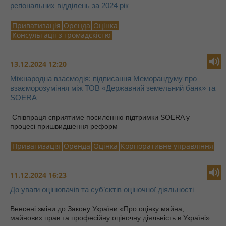
регіональних відділень за 2024 рік
Приватизація
Оренда
Оцінка
Консультації з громадскістю
13.12.2024 12:20
Міжнародна взаємодія: підписання Меморандуму про
взаєморозуміння між ТОВ «Державний земельний банк» та
SOERA
Співпраця сприятиме посиленню підтримки SOERA у
процесі пришвидшення реформ
Приватизація
Оренда
Оцінка
Корпоративне управління
11.12.2024 16:23
До уваги оцінювачів та суб’єктів оціночної діяльності
Внесені зміни до Закону України «Про оцінку майна,
майнових прав та професійну оціночну діяльність в Україні»