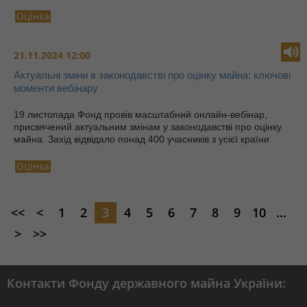
Оцінка
21.11.2024 12:00
Актуальні зміни в законодавстві про оцінку майна: ключові
моменти вебінару
19 листопада Фонд провів масштабний онлайн-вебінар,
присвячений актуальним змінам у законодавстві про оцінку
майна. Захід відвідало понад 400 учасників з усієї країни
Оцінка
<<
<
1
2
3
4
5
6
7
8
9
10
...
>
>>
Контакти Фонду державного майна України: