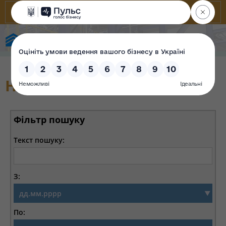
Фонд державного майна України
Новини
Фільтр пошуку
Текст пошуку:
З:
По: