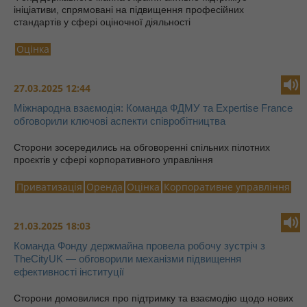
ініціативи, спрямовані на підвищення професійних
стандартів у сфері оціночної діяльності
Оцінка
27.03.2025 12:44
Міжнародна взаємодія: Команда ФДМУ та Expertise France
обговорили ключові аспекти співробітництва
Сторони зосередились на обговоренні спільних пілотних
проєктів у сфері корпоративного управління
Приватизація
Оренда
Оцінка
Корпоративне управління
21.03.2025 18:03
Команда Фонду держмайна провела робочу зустріч з
TheCityUK — обговорили механізми підвищення
ефективності інституції
Cторони домовилися про підтримку та взаємодію щодо нових