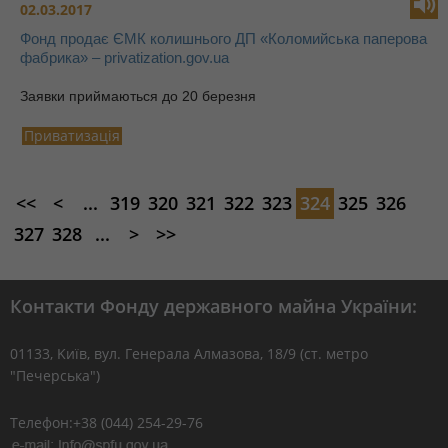
02.03.2017
Фонд продає ЄМК колишнього ДП «Коломийська паперова
фабрика» – privatization.gov.ua
Заявки приймаються до 20 березня
Приватизація
<<
<
...
319
320
321
322
323
324
325
326
327
328
...
>
>>
Контакти Фонду державного майна України:
01133, Kиїв, вул. Генерала Алмазова, 18/9 (ст. метро
"Печерська")
Телефон:+38 (044) 254-29-76