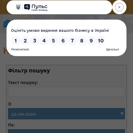
Фонд державного майна України
Новини
Фільтр пошуку
Текст пошуку:
З:
По: