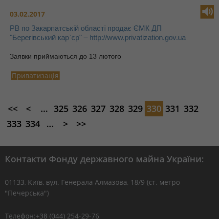
03.02.2017
РВ по Закарпатській області продає ЄМК ДП
"Берегівський кар`єр" – http://www.privatization.gov.ua
Заявки приймаються до 13 лютого
Приватизація
<<
<
...
325
326
327
328
329
330
331
332
333
334
...
>
>>
Контакти Фонду державного майна України:
01133, Kиїв, вул. Генерала Алмазова, 18/9 (ст. метро
"Печерська")
Телефон:+38 (044) 254-29-76