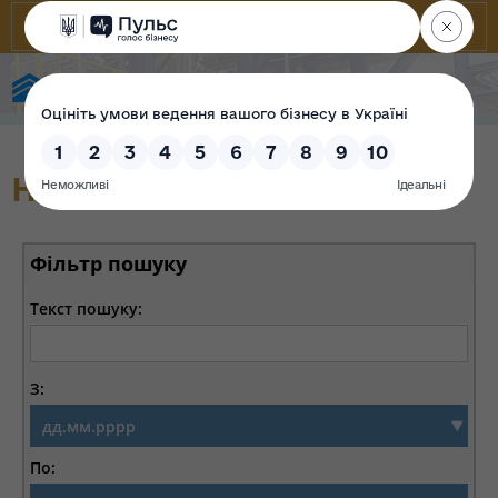
Фонд державного майна України
Новини
Фільтр пошуку
Текст пошуку:
З:
По: