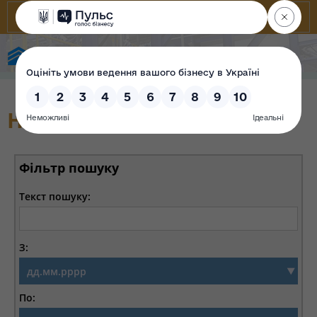
Фонд державного майна України
Новини
Фільтр пошуку
Текст пошуку:
З:
По: