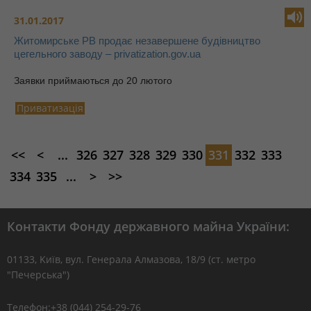
31.01.2017
Житомирське РВ продає незавершене будівництво
цегельного заводу – privatization.gov.ua
Заявки приймаються до 20 лютого
Приватизація
<<
<
...
326
327
328
329
330
331
332
333
334
335
...
>
>>
Контакти Фонду державного майна України:
01133, Kиїв, вул. Генерала Алмазова, 18/9 (ст. метро
"Печерська")
Телефон:+38 (044) 254-29-76