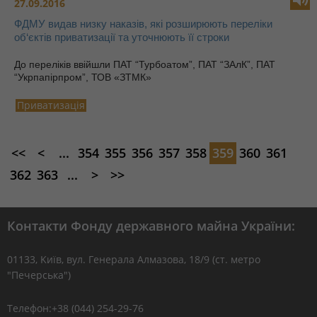
27.09.2016
ФДМУ видав низку наказів, які розширюють переліки
об‘єктів приватизації та уточнюють її строки
До переліків ввійшли ПАТ “Турбоатом”, ПАТ “ЗАлК”, ПАТ
“Укрпапірпром”, ТОВ «ЗТМК»
Приватизація
<<
<
...
354
355
356
357
358
359
360
361
362
363
...
>
>>
Контакти Фонду державного майна України:
01133, Kиїв, вул. Генерала Алмазова, 18/9 (ст. метро
"Печерська")
Телефон:+38 (044) 254-29-76