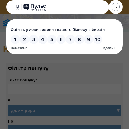
Фонд державного майна України
Новини
Фільтр пошуку
Текст пошуку:
З:
По: