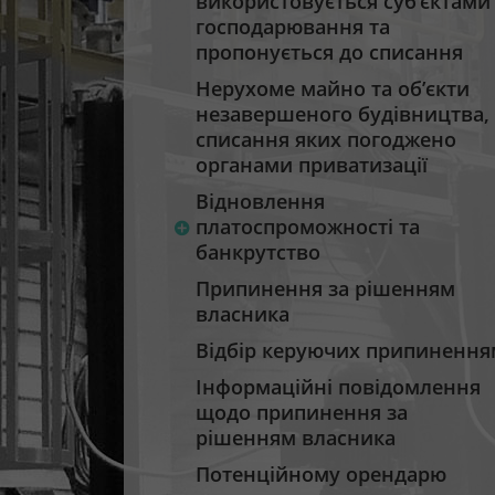
використовується суб’єктами
господарювання та
пропонується до списання
Нерухоме майно та об’єкти
незавершеного будівництва,
списання яких погоджено
органами приватизації
Відновлення
платоспроможності та
банкрутство
Припинення за рішенням
власника
Відбір керуючих припинення
Інформаційні повідомлення
щодо припинення за
рішенням власника
Потенційному орендарю