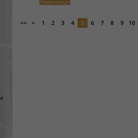
Приватизація
<<
<
1
2
3
4
5
6
7
8
9
10
м