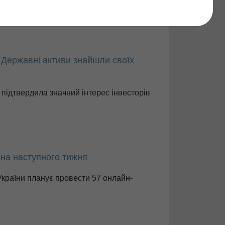
Знайти
! Державні активи знайшли своїх
 підтвердила значний інтерес інвесторів
йна наступного тижня
країни планує провести 57 онлайн-