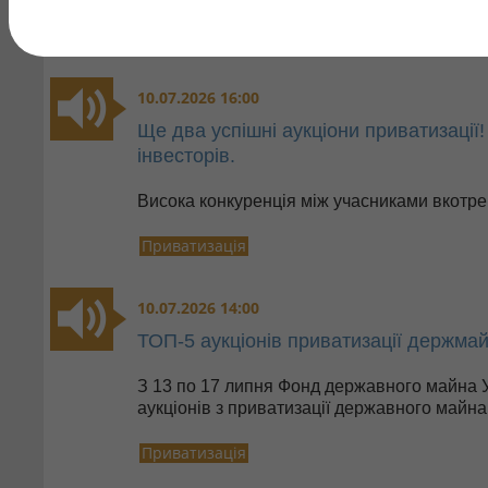
10.07.2026 16:00
Ще два успішні аукціони приватизації
інвесторів.
Висока конкуренція між учасниками вкотре
Приватизація
10.07.2026 14:00
ТОП-5 аукціонів приватизації держма
З 13 по 17 липня Фонд державного майна У
аукціонів з приватизації державного майна
Приватизація