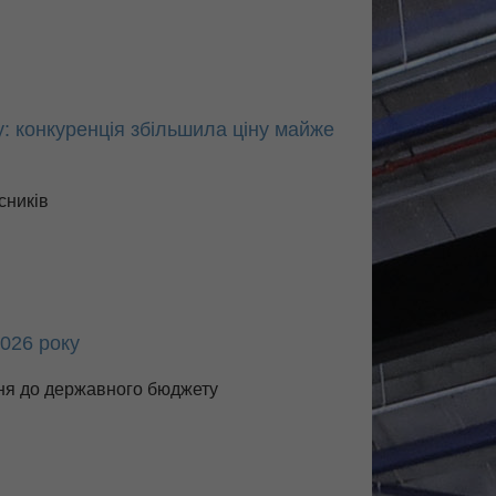
: конкуренція збільшила ціну майже
сників
2026 року
ня до державного бюджету