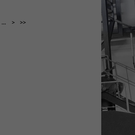
...
>
>>