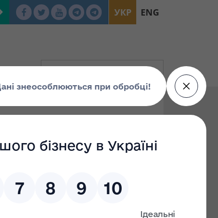
УКР
ENG
По: