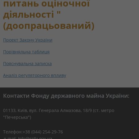
питань оціночної
діяльності "
(доопрацьований)
Проект Закону України
Порівняльна таблиця
Пояснувальна записка
Аналіз регуляторного впливу
Контакти Фонду державного майна України:
01133, Kиїв, вул. Генерала Алмазова, 18/9 (ст. метро
"Печерська")
Телефон:+38 (044) 254-29-76