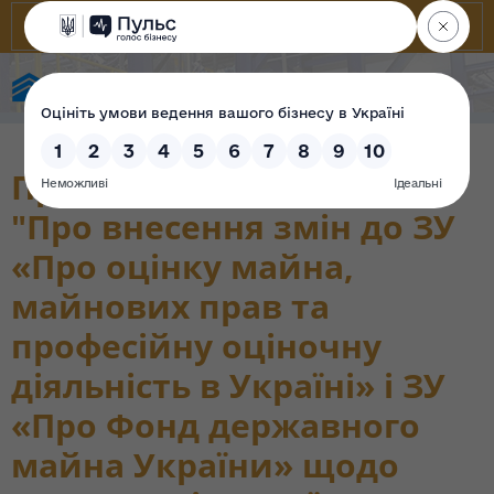
Фонд державного майна України
Проект Закону України
"Про внесення змін до ЗУ
«Про оцінку майна,
майнових прав та
професійну оціночну
діяльність в Україні» і ЗУ
«Про Фонд державного
майна України» щодо