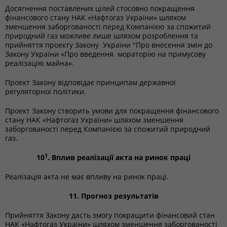
Досягнення поставлених цілей стосовно покращення
фінансового стану НАК «Нафтогаз України» шляхом
зменшення заборгованості перед Компанією за спожитий
природний газ можливе лише шляхом розроблення та
прийняття проекту Закону України "Про внесення змін до
Закону України «Про введення мораторію на примусову
реалізацію майна».
Проект Закону відповідає принципам державної
регуляторної політики.
Проект Закону створить умови для покращення фінансового
стану НАК «Нафтогаз України» шляхом зменшення
заборгованості перед Компанією за спожитий природний
газ.
1
10
. Вплив реалізації акта на ринок праці
Реалізація акта не має впливу на ринок праці.
11. Прогноз результатів
Прийняття Закону дасть змогу покращити фінансовий стан
НАК «Нафтогаз України» шляхом зменшення заборгованості