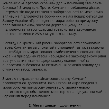
компанією «Нафтогаз України» (далі – Компанія) становить
близько 1,5 млрд грн. Проте, Компанія позбавлена дієвих
інструментів щодо стягнення заборгованості та механізмів
впливу на підприємства-боржники, на які поширюється дія
Закону України «Про введення мораторію на примусову
реалізацію майна», зокрема державні (комунальні)
підприємства та господарські товариства з державною
часткою не менше 25% статутного капіталу.
З огляду на критичний рівень заборгованості споживачів
перед Компанією за спожитий природний газ та, зважаючи
на необхідність гарантованого забезпечення споживачів
України природним газом, необхідно на законодавчому рівні
врегулювати питання щодо захисту економічної та
енергетичної безпеки, та визначення важелів впливу для
стягнення заборгованості.
З метою покращення фінансового стану Компанії
пропонується доповнити Закон України «Про введення
мораторію на примусову реалізацію майна» новою
частиною щодо обмеження мораторію на відчуження майна
боржників перед Компанією.
2. Мета і шляхи її досягнення