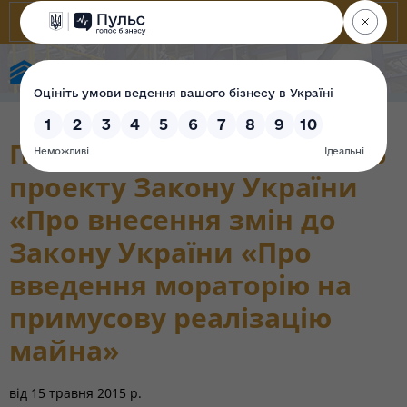
Фонд державного майна України
Пояснювальна записка до
проекту Закону України
«Про внесення змін до
Закону України «Про
введення мораторію на
примусову реалізацію
майна»
від
15 травня 2015 р.