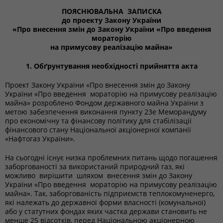
ПОЯСНЮВАЛЬНА ЗАПИСКА
до проекту Закону України
«Про внесення змін до Закону України «Про введення
мораторію
на примусову реалізацію майна»
1. Обґрунтування необхідності прийняття акта
Проект Закону України «Про внесення змін до Закону
України «Про введення мораторію на примусову реалізацію
майна» розроблено Фондом державного майна України з
метою забезпечення виконання пункту 23е Меморандуму
про економічну та фінансову політику для стабілізації
фінансового стану Національної акціонерної компанії
«Нафтогаз України».
На сьогодні існує низка проблемних питань щодо погашення
заборгованості за використаний природний газ, які
можливо вирішити шляхом внесення змін до Закону
України «Про введення мораторію на примусову реалізацію
майна». Так, заборгованість підприємств теплокомуненерго,
які належать до державної форми власності (комунальної)
або у статутних фондах яких частка держави становить не
менше 25 відсотків, перед Національною акціонерною