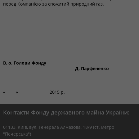
перед Компанією за спожитий природний газ.
В. о. Голови Фонду
Д. Парфененко
« _____» _____________ 2015 р.
Контакти Фонду державного майна України:
01133, Kиїв, вул. Генерала Алмазова, 18/9 (ст. метро
"Печерська")