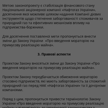
Метою законопроекту є стабілізація фінансового стану
Національної акціонерної компанії «Нафтогаз України»,
досягнення якої можливе шляхом надання Компанії дієвих
інструментів щодо стягнення заборгованості споживачів за
природний газ та ефективних механізмів впливу на
підприємства-боржники.
Для досягнення поставленої мети пропонується внести
зміни до Закону України «Про введення мораторію на
примусову реалізацію майна».
3. Правові аспекти
Проектом Закону вносяться зміни до Закону України «Про
введення мораторію на примусову реалізацію майна».
Проектом Закону передбачається обмеження мораторію
стосовно підприємств, які мають заборгованість за спожитий
природний газ перед НАК «Нафтогаз України» та її дочірніми
компаніями.
Поряд з цим, пропонується привести термінологію Закону
України «Про введення мораторію на примусову реалізацію
майна» у відповідність до термінології законодавства з