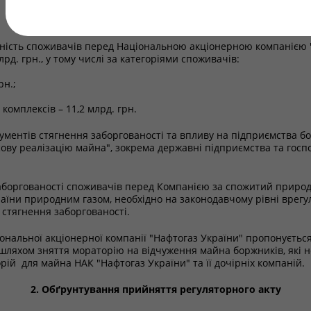
1. Опис проблеми
аність споживачів перед Національною акціонерною компанією "Н
. грн., у тому числі за категоріями споживачів:
рн.;
омплексів – 11,2 млрд. грн.
ументів стягнення заборгованості та впливу на підприємства б
ову реалізацію майна", зокрема державні підприємства та госп
заборгованості споживачів перед Компанією за спожитий природ
їни природним газом, необхідно на законодавчому рівні врегу
 стягнення заборгованості.
ональної акціонерної компанії "Нафтогаз України" пропонуєтьс
шляхом зняття мораторію на відчуження майна боржників, які 
ій для майна НАК "Нафтогаз України" та її дочірніх компаній.
2. Обґрунтування прийняття регуляторного акту