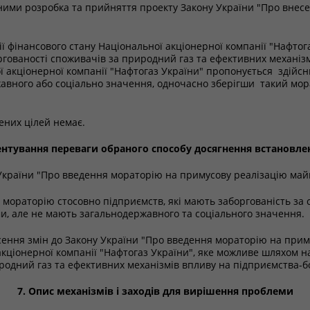
ними розробка та прийняття проекту Закону України "Про внесе
ії фінансового стану Національної акціонерної компанії "Нафто
оргованості споживачів за природний газ та ефективних механіз
 акціонерної компанії "Нафтогаз України" пропонується здійс
жавного або соціально значення, одночасно зберігши такий мор
ених цілей немає.
ентування переваги обраного способу досягнення встановле
України "Про введення мораторію на примусову реалізацію май
мораторію стосовно підприємств, які мають заборгованість за
ми, але не мають загальнодержавного та соціального значення.
сення змін до Закону України "Про введення мораторію на прим
 акціонерної компанії "Нафтогаз України", яке можливе шляхом н
родний газ та ефективних механізмів впливу на підприємства-б
7. Опис механізмів і заходів для вирішення проблеми