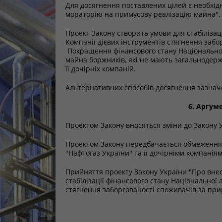
Для досягнення поставлених цілей є необхід
мораторію на примусову реалізацію майна".
Проект Закону створить умови для стабілізац
Компанії дієвих інструментів стягнення заб
Покращення фінансового стану Національної
майна боржників, які не мають загальнодер
її дочірніх компаній.
Альтернативних способів досягнення зазнач
6. Аргум
Проектом Закону вносяться зміни до Закону 
Проектом Закону передбачається обмеження 
"Нафтогаз України" та її дочірніми компанія
Прийняття проекту Закону України "Про вне
стабілізації фінансового стану Національної
стягнення заборгованості споживачів за при