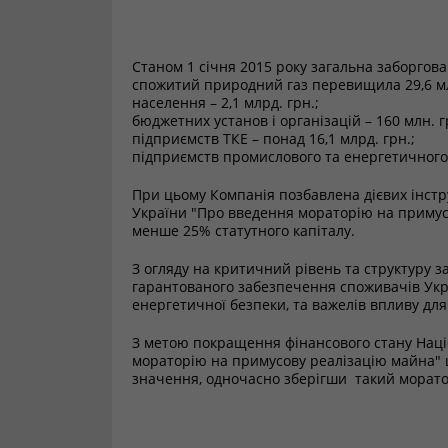
Станом 1 січня 2015 року загальна заборгов
спожитий природний газ перевищила 29,6 млрд
населення – 2,1 млрд. грн.;
бюджетних установ і організацій – 160 млн. г
підприємств ТКЕ – понад 16,1 млрд. грн.;
підприємств промислового та енергетичного к
При цьому Компанія позбавлена дієвих інстр
України "Про введення мораторію на примус
менше 25% статутного капіталу.
З огляду на критичний рівень та структуру 
гарантованого забезпечення споживачів Укра
енергетичної безпеки, та важелів впливу для
З метою покращення фінансового стану Наці
мораторію на примусову реалізацію майна" 
значення, одночасно зберігши такий моратор