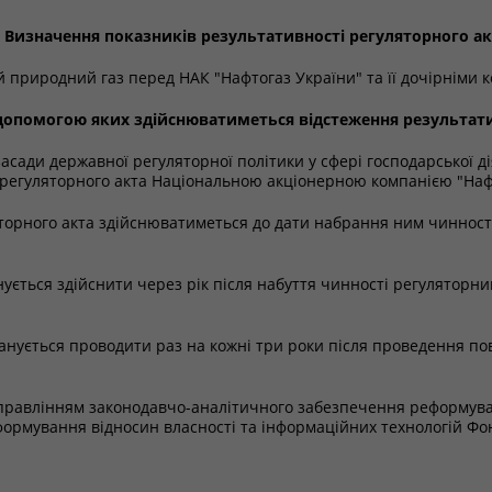
. Визначення показників результативності регуляторного ак
 природний газ перед НАК "Нафтогаз України" та її дочірніми 
а допомогою яких здійснюватиметься відстеження результати
 засади державної регуляторної політики у сфері господарської 
 регуляторного акта Національною акціонерною компанією "Наф
яторного акта здійснюватиметься до дати набрання ним чиннос
ується здійснити через рік після набуття чинності регуляторн
анується проводити раз на кожні три роки після проведення по
Управлінням законодавчо-аналітичного забезпечення реформув
рмування відносин власності та інформаційних технологій Фонд