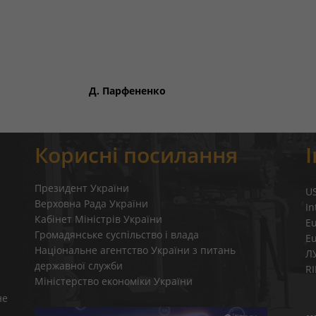
їни Д. Парфененко
Корисні посилання
Президент України
U
Верховна Рада України
In
Кабінет Міністрів України
E
Громадянське суспільство і влада
E
Національне агентство України з питань
Л
державної служби
R
Міністерство економіки України
не