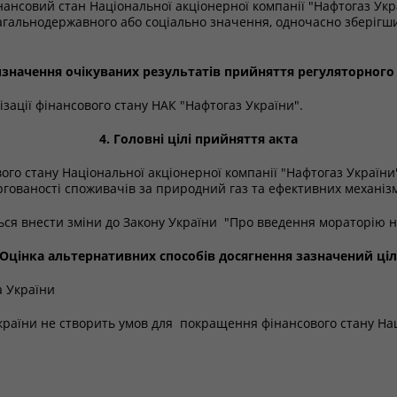
ансовий стан Національної акціонерної компанії "Нафтогаз Укр
загальнодержавного або соціально значення, одночасно зберіг
изначення очікуваних результатів прийняття регуляторного
зації фінансового стану НАК "Нафтогаз України".
4. Головні цілі прийняття акта
вого стану Національної акціонерної компанії "Нафтогаз Україн
оргованості споживачів за природний газ та ефективних механіз
ься внести зміни до Закону України "Про введення мораторію н
 Оцінка альтернативних способів досягнення зазначений ці
а України
раїни не створить умов для покращення фінансового стану Нац