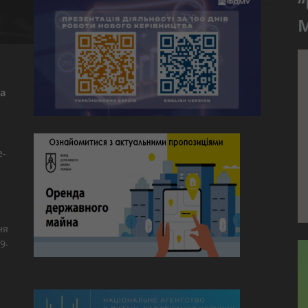
“
M
а
e-
ня
9-