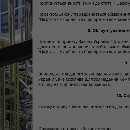
Пропонується внести зміни до статті 1 Зако
Проектом Закону передбачається обмеження 
"Нафтогаз України" та її дочірніми компанія
8. Обґрунтування м
Прийняття проекту Закону України "Про вне
досягнення встановлених цілей шляхом обме
"Нафтогаз України" та її дочірніми компанія
9.
Впровадження даного законодавчого акта доз
України", яке можливе шляхом надання Компа
впливу на підприємства-боржників.
10. О
Ризику впливу зовнішніх чинників на дію ре
Обмеження строку дії Закону немає.