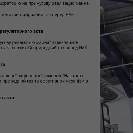
 мораторію на примусову реалізацію майна".
 спожитий природний газ перед НАК
 регуляторного акта
усову реалізацію майна" забезпечить
сть за спожитий природний газ перед НАК
кта
ональної акціонерної компанії "Нафтогаз
а природний газ та ефективних механізмів
о акта