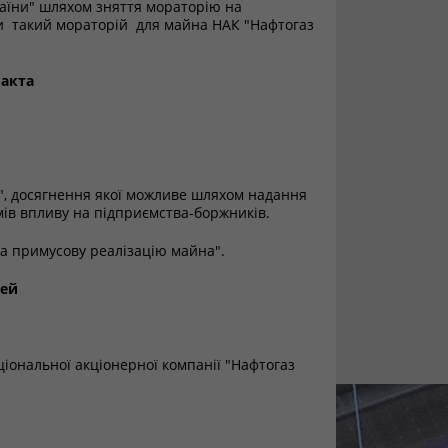
аїни" шляхом зняття мораторію на
ши такий мораторій для майна НАК "Нафтогаз
 акта
и", досягнення якої можливе шляхом надання
мів впливу на підприємства-боржників.
а примусову реалізацію майна".
лей
іональної акціонерної компанії "Нафтогаз