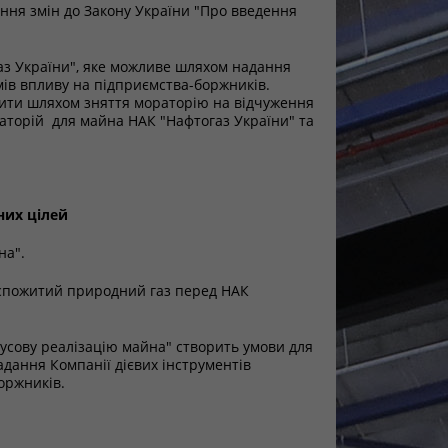
ння змін до Закону України "Про введення
газ України", яке можливе шляхом надання
мів впливу на підприємства-боржників.
нити шляхом зняття мораторію на відчуження
аторій для майна НАК "Нафтогаз України" та
них цілей
на".
 спожитий природний газ перед НАК
усову реалізацію майна" створить умови для
адання Компанії дієвих інструментів
оржників.