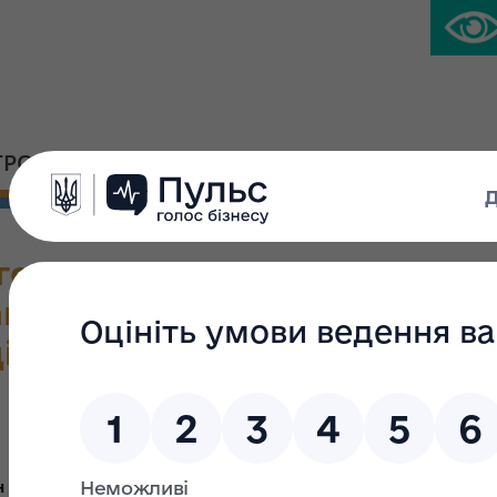
ГРОМАДСЬКА ПЛАТФОРМА
ПРЕС-ЦЕНТР
го впливу проекту Закону У
акону України "Про введенн
цію майна"
АНАЛІЗ РЕГУЛЯТОРНОГО ВПЛИВУ
проекту Закону України
н до Закону України "Про введення мораторію на примусову