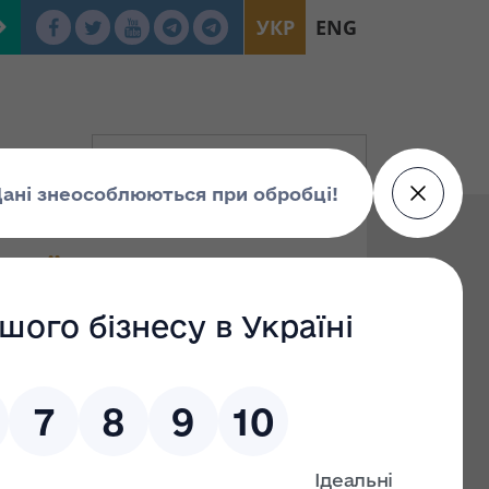
УКР
ENG
країни "Про
я мораторію на
 реалізацію майна"