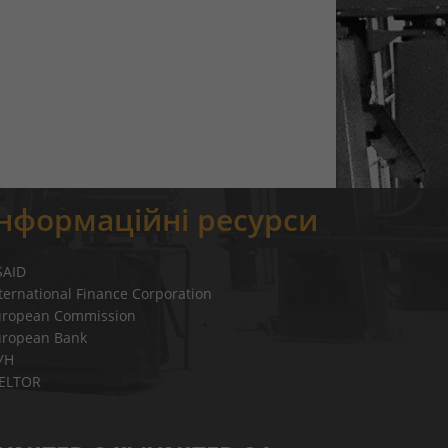
Інформаційні ресурси
SAID
ternational Finance Corporation
uropean Commission
uropean Bank
УН
IELTOR