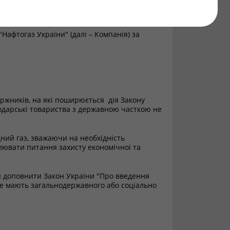
афтогаз України" (далі – Компанія) за
оржників, на які поширюється дія Закону
одарські товариства з державною часткою не
ний газ, зважаючи на необхідність
лювати питання захисту економічної та
я доповнити Закон України "Про введення
не мають загальнодержавного або соціально