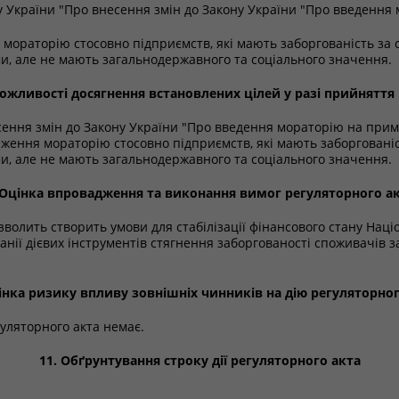
ну України "Про внесення змін до Закону України "Про введення
мораторію стосовно підприємств, які мають заборгованість за
ми, але не мають загальнодержавного та соціального значення.
ожливості досягнення встановлених цілей у разі прийняття
сення змін до Закону України "Про введення мораторію на прим
ження мораторію стосовно підприємств, які мають заборговані
ми, але не мають загальнодержавного та соціального значення.
 Оцінка впровадження та виконання вимог регуляторного а
волить створить умови для стабілізації фінансового стану Наці
нії дієвих інструментів стягнення заборгованості споживачів з
цінка ризику впливу зовнішніх чинників на дію регуляторног
гуляторного акта немає.
11. Обґрунтування строку дії регуляторного акта