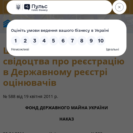
Фонд державного майна України
Щодо анулювання
свідоцтва про реєстрацію
в Державному реєстрі
оцінювачів
№ 588
від
19 квітня 2011 р.
ФОНД ДЕРЖАВНОГО МАЙНА УКРАЇНИ
НАКАЗ