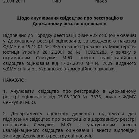
20.04.2011
Київ
№588
Щодо анулювання свідоцтва про реєстрацію в
Державному реєстрі оцінювачів
Відповідно до Порядку реєстрації фізичних осіб (оцінювачів)
у Державному реєстрі оцінювачів, затвердженого наказом
ФДМУ від 19.12.01 № 2355 та зареєстрованого у Міністерстві
юстиції України 28.12.2001 за № 1092/6283, у зв'язку з
отриманням Семкулич М.Ю. нового кваліфікаційного
свідоцтва оцінювача від 17.07.2010 МФ № 7629, виданого
ФДМУ спільно з Українською комерційною школою,
НАКАЗУЮ:
1. Анулювати свідоцтво про реєстрацію в Державному
реєстрі оцінювачів від 05.08.2009 № 7675, видане ФДМУ
Семкулич М.Ю.
2. Департаменту оціночної діяльності підготувати для
підписання свідоцтво про реєстрацію в Державному реєстрі
оцінювачів Семкулич М.Ю. з урахуванням нового
кваліфікаційного свідоцтва оцінювача і внести відповідні
зміни до Державного реєстру оцінювачів.