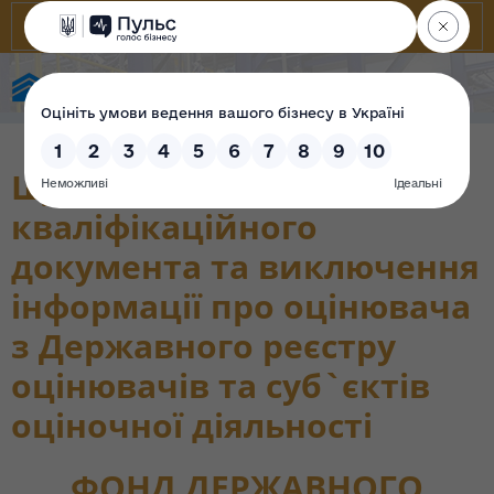
Фонд державного майна України
Щодо анулювання
кваліфікаційного
документа та виключення
інформації про оцінювача
з Державного реєстру
оцінювачів та суб`єктів
оціночної діяльності
ФОНД ДЕРЖАВНОГО