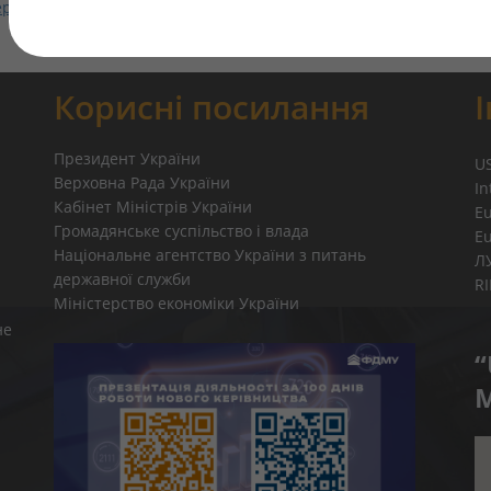
ерівників суб’єктів господарювання державного сектору економі
Корисні посилання
Президент України
U
Верховна Рада України
In
Кабінет Міністрів України
E
Громадянське суспільство і влада
E
Національне агентство України з питань
Л
державної служби
R
Міністерство економіки України
не
“
M