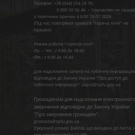
Телефон: +38 (044) 254 29 76;
0 800 50 56 46 – тимчасово не працю
з технічних причин з 9.00 28.07.2026
(Під час повітряної тривоги "гаряча лінія" не
працює)
Режим роботи "гарячої лінії":
Пн. – Чт.: з 9:00 до 18:00
Пт.: з 9:00 до 16:45
Для надсилання запиту на публічну інформаці
відповідно до Закону України "Про доступ до
публічної інформації": zaput@spfu.gov.ua
Громадянам для надсилання електронног
звернення відповідно до Закону України
"Про звернення громадян":
gromada@spfu.gov.ua
Сукупний розмір файлів, що вкладені до листа, 
має перевищувати 11 Мб