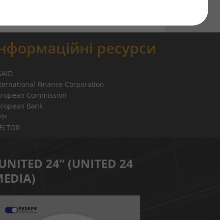
ки»
Інформаційні ресурси
SAID
ternational Finance Corporation
uropean Commission
uropean Bank
УН
IELTOR
UNITED 24” (UNITED 24
EDIA)