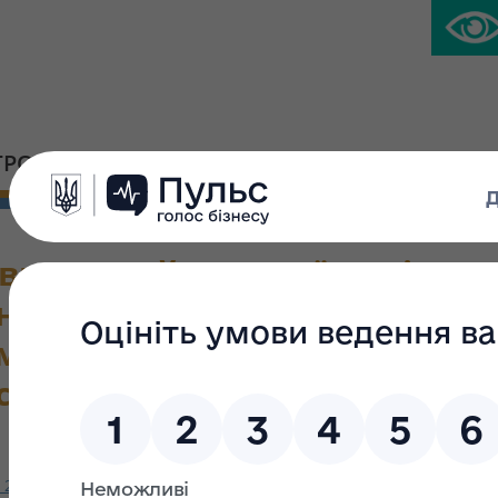
ГРОМАДСЬКА ПЛАТФОРМА
ПРЕС-ЦЕНТР
ного майна України від 26.0
и до складу Постійної конку
майна України з проведенн
 суб’єктів господарювання 
26.08.2021 № 1487 ««Про внесення зміни до складу Постійної