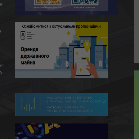
а
e-
ня
9-