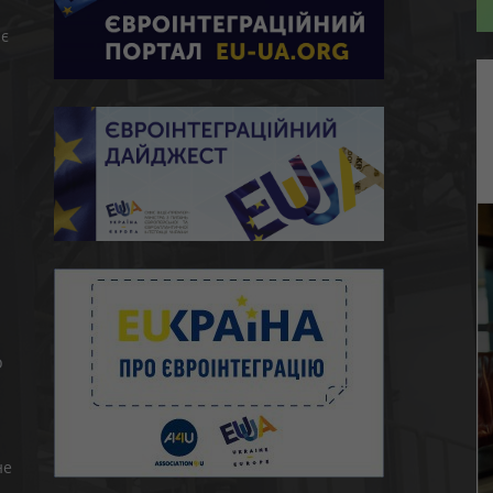
є
ю
о
не