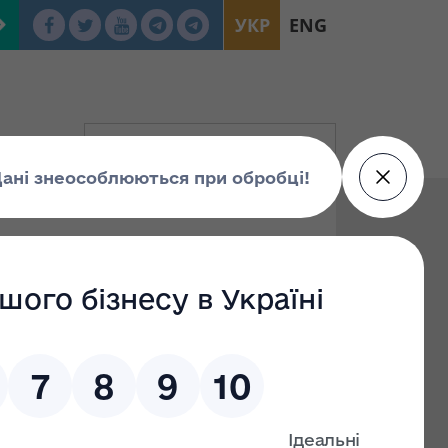
УКР
ENG
8.2021 № 1487
рсної комісії
я конкурсного
державного сектору
 конкурсної комісії Фонду державного майна