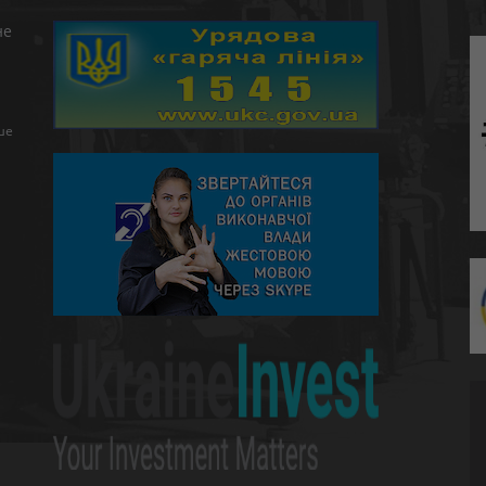
не
ше