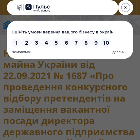
Фонд державного майна України
Наказ Фонду державного
майна України від
22.09.2021 № 1687 «Про
проведення конкурсного
відбору претендентів на
заміщення вакантної
посади директора
державного підприємства