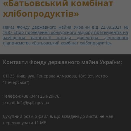
«Батьовський комбінат
хлібопродуктів»
Наказ Фонду державного майна України від 22.09.2021 №
1687 «Про проведення конкурсного відбору претендентів на
заміщення вакантної посади директора державного
підприємства «Батьовський комбінат хлібопродуктів»
Контакти Фонду державного майна України:
01133, Kиїв, вул. Генерала Алмазова, 18/9 (ст. метро
"Печерська")
Телефон:+38 (044) 254-29-76
Сукупний розмір файлів, що вкладені до листа, не має
перевищувати 11 Мб