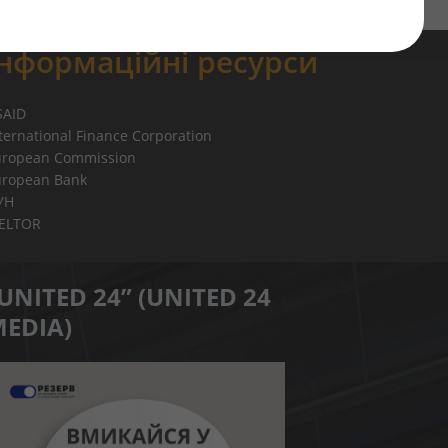
Інформаційні ресурси
SAID
ternational Finance Corporation
uropean Commission
uropean Bank
УН
IELTOR
UNITED 24” (UNITED 24
EDIA)