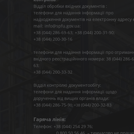
Відділ обробки вхідних документів :
телефони для надання інформації про
надходження документів на електронну адресу 
mail: info@spfu.gov.ua:
+38 (044) 286-69-63; +38 (044) 200-31-90;
+38 (044) 200-30-16
телефони для надання інформації про отриман
вхідного реєстраційнного номера: 38 (044) 286-6
63;
+38 (044) 200-33-32
Відділ контролю документообігу:
телефони для надання інформації щодо
дорученнь від вищих органів влади:
+38 (044) 286-75-9
(044) 200-32-83
0; +38
Гаряча лінія:
Телефон: +38 (044) 254 29 76;
0 800 50 56 46 – тимчасово не працю