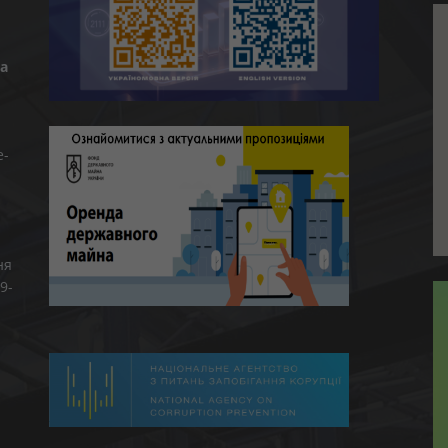
а
e-
ня
9-