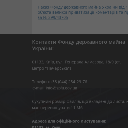
Наказ Фонду державного майна України від 
об’єкта великої приватизації коментарів та 
за № 299/43705
Контакти Фонду державного майна
України:
01133, Kиїв, вул. Генерала Алмазова, 18/9 (ст.
метро "Печерська")
Телефон:+38 (044) 254-29-76
Сукупний розмір файлів, що вкладені до листа, 
має перевищувати 11 Мб
Адреса для офіційного листування:
01133, м. Київ,