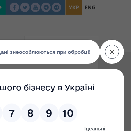
УКР
ENG
02.2025 № 217 «Про
м електронного
ії коментарів та
жу»,
25.02.2025 за №