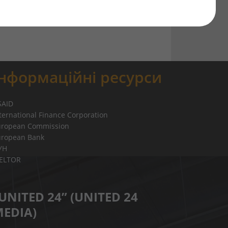
ожцем електронного аукціону з продажу
 в Міністерстві юстиції України 25.02.2025
Інформаційні ресурси
SAID
ternational Finance Corporation
uropean Commission
uropean Bank
УН
IELTOR
UNITED 24” (UNITED 24
EDIA)