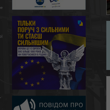
не
ої
,