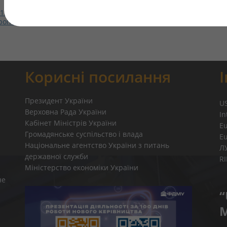
11.02.2025 № 217 «Про внесення змін до Порядку надання перем
пропозицій до проєкту договору купівлі-продажу», зареєстрований
Корисні посилання
Президент України
U
Верховна Рада України
In
Кабінет Міністрів України
E
Громадянське суспільство і влада
E
Національне агентство України з питань
Л
державної служби
R
Міністерство економіки України
не
“
M