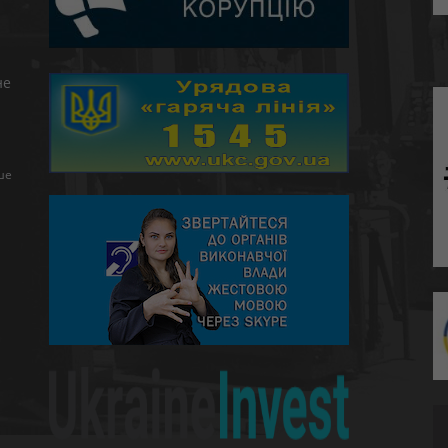
не
ше