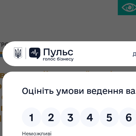
ГРОМАДСЬКА ПЛАТФОРМА
ПРЕС-ЦЕНТР
ного майна України від 11.
Порядку надання переможце
 об’єкта великої приватизац
кту договору купівлі-прода
ністерстві юстиції України 