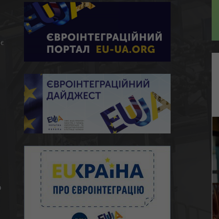
є
ю
о