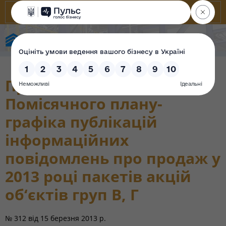
Фонд державного майна України
Про затвердження
Помісячного плану-
графіка публікацій
інформаційних
повідомлень про продаж у
2013 році пакетів акцій
об‘єктів груп В, Г
№ 312
від
15 березня 2013 р.