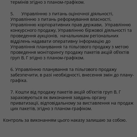
термінів згідно з планом-графіком.
5. Управлінню з питань оціночної діяльності,
Управлінню з питань реформування власності,
Управлінню корпоративних прав держави, Управлінню
конкурсного продажу, Управлінню біржової діяльності та
проведення аукціонів, начальникам регіональних
відділень надавати оперативну інформацію до
Управління планування та пільгового продажу з метою
проведення моніторингу продажу пакетів акцій об‘єктів
груп В, Г згідно з планом-графіком.
6. Управлінню планування та пільгового продажу
забезпечити, в разі необхідності, внесення змін до плану-
графіка.
7. Кошти від продажу пакетів акцій об‘єктів груп В, Г
зараховуються як виконання завдань органу
приватизації, відповідальному за виставлення на продаж
цих пакетів, згідно з планом-графіком.
Контроль за виконанням цього наказу залишаю за собою.