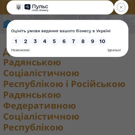
Фонд державного майна України
Договір між Українською
Радянською
Соціалістичною
Республікою і Російською
Радянською
Федеративною
Соціалістичною
Республікою