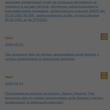
органами приватизації згоди на подальше відчуження та
передачу в заставу об'єктів, обтяжених зобов'язаннями їх
власників перед державою, затвердженого наказом ФДМУ від
30.03.2001 № 500, зареєстрованого в Мін. юстиції України
26.04.2001 за № 370/5561
Інші
2009-09-23
Про внесення змін до деяких законодавчих актів України з
питань приватизації та земельних відносин
Інші
2009-09-23
Пояснювальна записка до проекту Закону України "Про
внесення змін до деяких законодавчих актів України з питань
приватизації та земельних відносин"