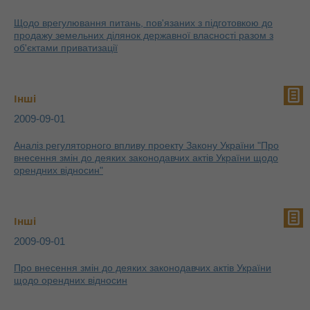
Щодо врегулювання питань, пов'язаних з підготовкою до
продажу земельних ділянок державної власності разом з
об'єктами приватизації
Інші
2009-09-01
Аналіз регуляторного впливу проекту Закону України "Про
внесення змін до деяких законодавчих актів України щодо
орендних відносин"
Інші
2009-09-01
Про внесення змін до деяких законодавчих актів України
щодо орендних відносин