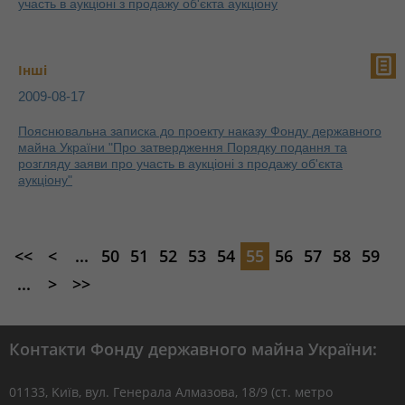
участь в аукціоні з продажу об'єкта аукціону
Інші
2009-08-17
Пояснювальна записка до проекту наказу Фонду державного
майна України "Про затвердження Порядку подання та
розгляду заяви про участь в аукціоні з продажу об'єкта
аукціону"
<<
<
...
50
51
52
53
54
55
56
57
58
59
...
>
>>
Контакти Фонду державного майна України:
01133, Kиїв, вул. Генерала Алмазова, 18/9 (ст. метро