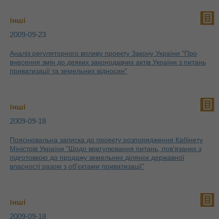
Інші
2009-09-23
Аналіз регуляторного впливу проекту Закону України "Про
внесення змін до деяких законодавчих актів України з питань
приватизації та земельних відносин"
Інші
2009-09-18
Пояснювальна записка до проекту розпорядження Кабінету
Міністрів України "Щодо врегулювання питань, пов'язаних з
підготовкою до продажу земельних ділянок державної
власності разом з об'єктами приватизації"
Інші
2009-09-18