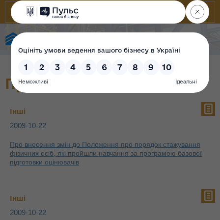
Фонд державного майна України
Проєкти
Інші
2009-10-22
Про внесення змін до Положення про порядок стажування
фізичних осіб, які пройшли навчання за програмою базової
підготовки оцінювачів
Інші
2009-10-22