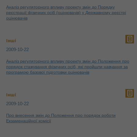
Аналіз регуляторного впливу проекту змін до Порядку
реєстрації фізичних осіб (оцінювачів) у Державному реєстрі
оцінювачів
Інші
2009-10-22
Аналіз регуляторного впливу проекту змін до Положення про
порядок стажування фізичних осіб, які пройшли навчання за
програмою базової підготовки оцінювачів
Інші
2009-10-22
Про внесення змін до Положення про порядок роботи
Екзаменаційної комісії