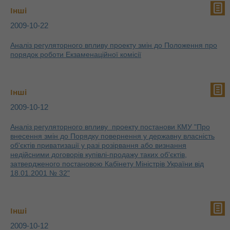
Інші
2009-10-22
Аналіз регуляторного впливу проекту змін до Положення про
порядок роботи Екзаменаційної комісії
Інші
2009-10-12
Аналіз регуляторного впливу проекту постанови КМУ "Про
внесення змін до Порядку повернення у державну власність
об'єктів приватизації у разі розірвання або визнання
недійсними договорів купівлі-продажу таких об'єктів,
затвердженого постановою Кабінету Міністрів України від
18.01.2001 № 32"
Інші
2009-10-12