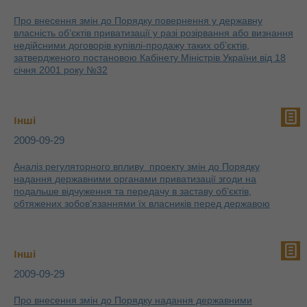
Про внесення змін до Порядку повернення у державну
власність об’єктів приватизації у разі розірвання або визнання
недійсними договорів купівлі-продажу таких об’єктів,
затвердженого постановою Кабінету Міністрів України від 18
січня 2001 року №32
Інші
2009-09-29
Аналіз регуляторного впливу проекту змін до Порядку
надання державними органами приватизації згоди на
подальше відчуження та передачу в заставу об’єктів,
обтяжених зобов’язаннями їх власників перед державою
Інші
2009-09-29
Про внесення змін до Порядку надання державними