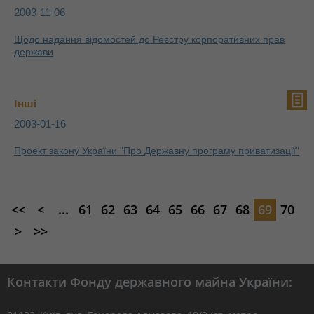
2003-11-06
Щодо надання відомостей до Реєстру корпоративних прав
держави
Інші
2003-01-16
Проект закону України "Про Державну програму приватизації"
<<
<
...
61
62
63
64
65
66
67
68
69
70
>
>>
Контакти Фонду державного майна України: