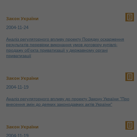
Закон України
2004-11-24
Аналіз регуляторного впливу проекту Порядку оскарження
результатів перевірки виконання умов договору купівлі-
продажу об'єкта приватизації у державному органі
приватизації
Закон України
2004-11-19
Аналіз регуляторного впливу до проекту Закону України "Про
внесення змін до деяких законодавчих актів України"
Закон України
2004-11-19