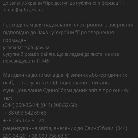
до Закону України "Про доступ до публічної інформації":
zaput@spfu.gov.ua
Громадянам для надсилання електронного звернення
відповідно до Закону України "Про звернення
громадян":
gromada@spfu.gov.ua
Сукупний розмір файлів, що вкладені до листа, не має
перевищувати 11 Мб
Методична допомога для фізичних або юридичних
осіб, нотаріусів та СОД, оцінювачів з питань
функціонування Єдиної бази даних звітів про оцінку
Тел:
(044) 200-36-14; (044) 200-32-58;
+ 38 093 542 69 68;
+38 095 142 91 24
рецензування звітів, внесених до Єдиної бази: (044)
200-34-20; + 38 099 756 63 51