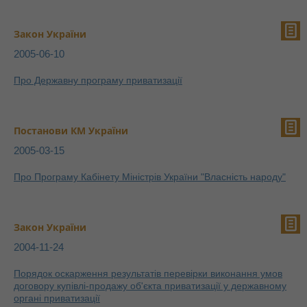
Закон України
2005-06-10
Про Державну програму приватизації
Постанови КМ України
2005-03-15
Про Програму Кабінету Міністрів України "Власність народу"
Закон України
2004-11-24
Порядок оскарження результатів перевірки виконання умов
договору купівлі-продажу об'єкта приватизації у державному
органі приватизації