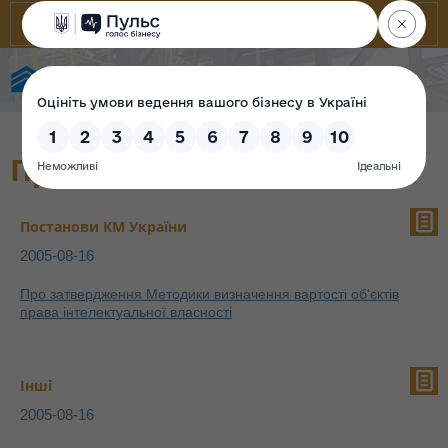
Фонд державного майна України
Проєкти
Постанови КМ України
2005-08-16
Про затвердження Методики визначення вартості об'єктів
права інтелектуальної власності
Інші
2005-08-16