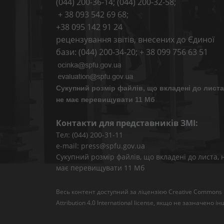
(044) 200-36-14; (044) 200-32-58;
+ 38 093 542 69 68;
+38 095 142 91 24
рецензування звітів, внесених до Єдиної
бази: (044) 200-34-20; + 38 099 756 63 51
Сукупний розмір файлів, що вкладені до листа
не має перевищувати 11 Мб
Контакти для представників ЗМІ:
Тел: (044) 200-31-11
e-mail: press@spfu.gov.ua
Сукупний розмір файлів, що вкладені до листа, 
має перевищувати 11 Мб
Весь контент доступний за ліцензією
Creative Commons
Attribution 4.0 International license
, якщо не зазначено ін