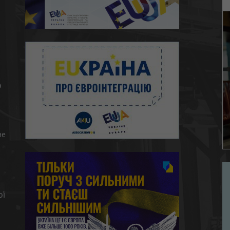
ю
о
не
ої