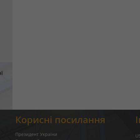
ї
Корисні посилання
Президент України
U