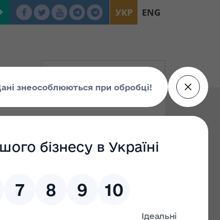
УКР
ENG
нями громадян за