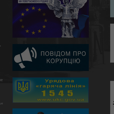
,
не
ше