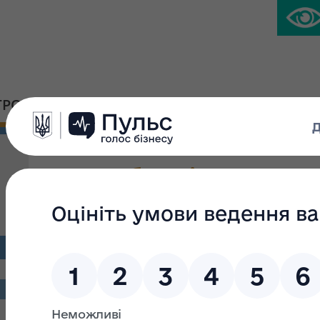
ГРОМАДСЬКА ПЛАТФОРМА
ПРЕС-ЦЕНТР
Стан роботи із звернен
березень 2026 року
zvit-zvern3-26_19144.pdf