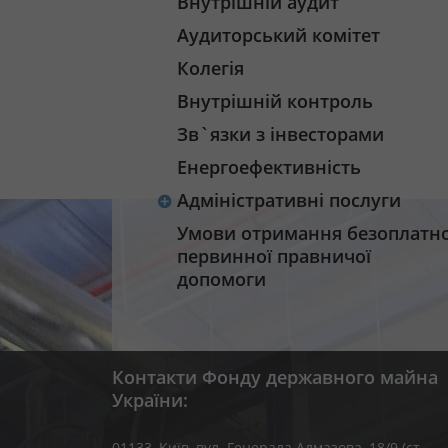
Внутрішній аудит
Аудиторський комітет
Колегія
Внутрішній контроль
Зв`язки з інвесторами
Енергоефективність
Адміністративні послуги
Умови отримання безоплатно
первинної правничої
допомоги
Контакти Фонду державного майна
України:
01133, Kиїв, вул. Генерала Алмазова, 18/9 (ст.