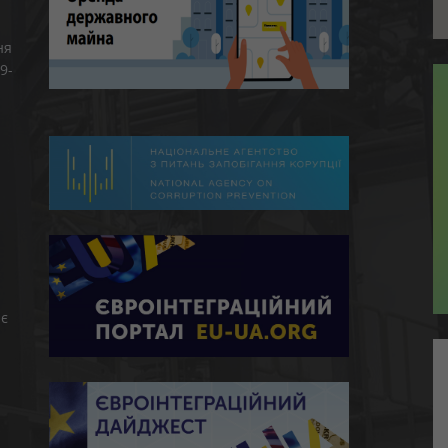
ня
9-
є