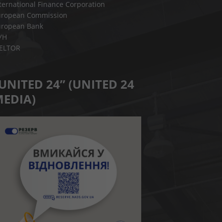
ternational Finance Corporation
uropean Commission
uropean Bank
УН
IELTOR
UNITED 24” (UNITED 24
EDIA)