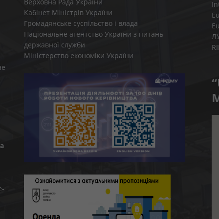
Верховна Рада України
In
Кабінет Міністрів України
E
Громадянське суспільство і влада
E
Національне агентство України з питань
Л
державної служби
R
Міністерство економіки України
не
“
M
а
e-