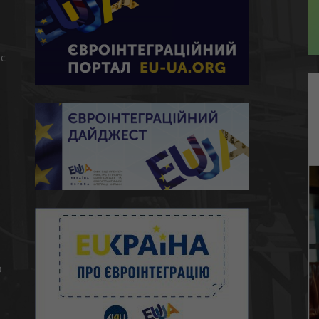
є
ю
о