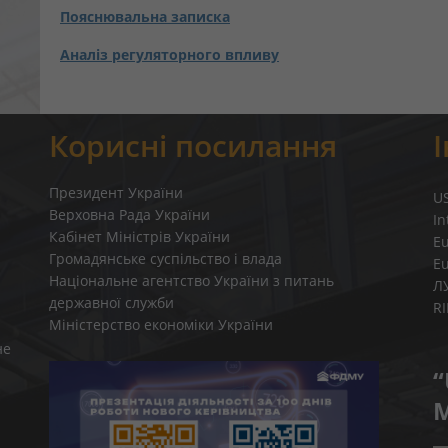
Пояснювальна записка
Аналіз регуляторного впливу
Корисні посилання
Президент України
U
Верховна Рада України
In
Кабінет Міністрів України
E
Громадянське суспільство і влада
E
Національне агентство України з питань
Л
державної служби
R
Міністерство економіки України
не
“
M