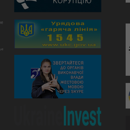
не
ше