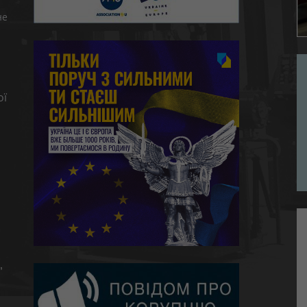
не
ої
,