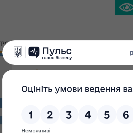
ГРОМАДСЬКА ПЛАТФОРМА
ПРЕС-ЦЕНТР
Повідомлення про опри
постанови Кабінету Міні
«Деякі питання вдоскон
об’єктами державної вл
Повідомлення про оприл
постанови Кабінету Міністрів України «Деякі пит
державної влас