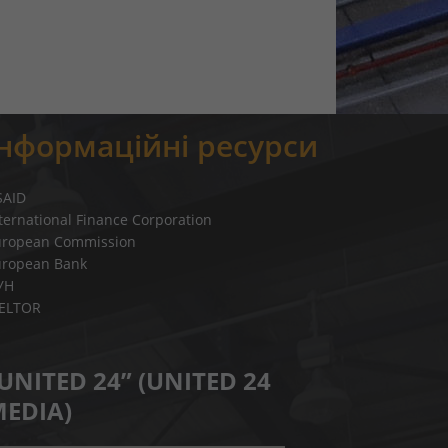
Інформаційні ресурси
SAID
ternational Finance Corporation
uropean Commission
uropean Bank
УН
IELTOR
UNITED 24” (UNITED 24
EDIA)