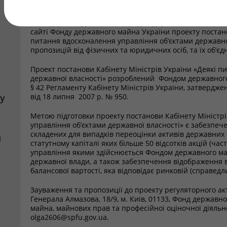
Відповідно до вимог статті 9 Закону України «Про заса
господарської діяльності» Фондом державного майна 
сайті Фонду державного майна України проекту постано
питання вдосконалення управління об’єктами державно
пропозицій від фізичних та юридичних осіб, та їх об’єд
Проект постанови Кабінету Міністрів України «Деякі п
державної власності» розроблений Фондом державного
§ 42 Регламенту Кабінету Міністрів України, затвердже
у
від 18 липня 2007 р. № 950.
Метою підготовки проекту постанови Кабінету Міністр
управління об’єктами державної власності» є забезпече
складених для випадків переоцінки активів державних 
я
статутному капіталі яких більше 50 відсотків акцій (ча
управління якими здійснюється Фондом державного м
державної влади, а також забезпечення відображення 
балансової вартості, яка відповідає ринковій (справед
Зауваження та пропозиції до проекту регуляторного ак
Генерала Алмазова, 18/9, м. Київ, 01133, Фонд держав
майна, майнових прав та професійної оціночної діяльн
olga2606@spfu.gov.ua.