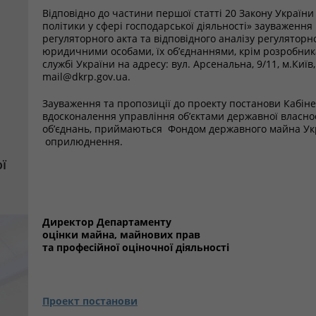
Відповідно до частини першої статті 20 Закону Україн
політики у сфері господарської діяльності» зауваженн
регуляторного акта та відповідного аналізу регулятор
юридичними особами, їх об’єднаннями, крім розробник
службі України на адресу: вул. Арсенальна, 9/11, м.Киї
mail@dkrp.gov.ua.
Зауваження та пропозиції до проекту постанови Кабіне
вдосконалення управління об’єктами державної власнос
об’єднань, приймаються Фондом державного майна Укра
оприлюднення.
ї
Директор Департаменту
оцінки майна, майнових прав
та професійної оціночної діяльності
Проект постанови