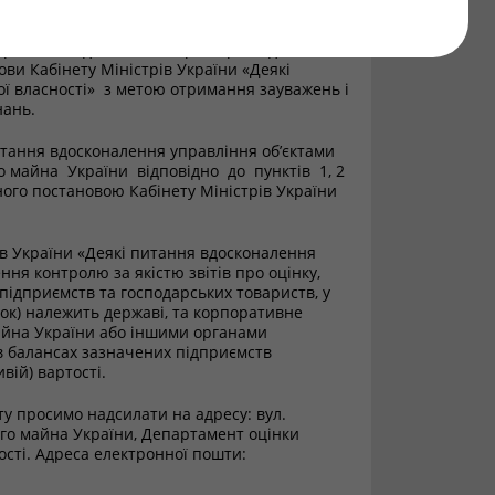
ди державної регуляторної політики у сфері
України повідомляється про оприлюднення на
ви Кабінету Міністрів України «Деякі
ї власності» з метою отримання зауважень і
нань.
итання вдосконалення управління об’єктами
 майна України відповідно до пунктів 1, 2
ного постановою Кабінету Міністрів України
ів України «Деякі питання вдосконалення
ння контролю за якістю звітів про оцінку,
підприємств та господарських товариств, у
сток) належить державі, та корпоративне
айна України або іншими органами
в балансах зазначених підприємств
ливій) вартості.
ту просимо надсилати на адресу: вул.
ного майна України, Департамент оцінки
ості. Адреса електронної пошти: