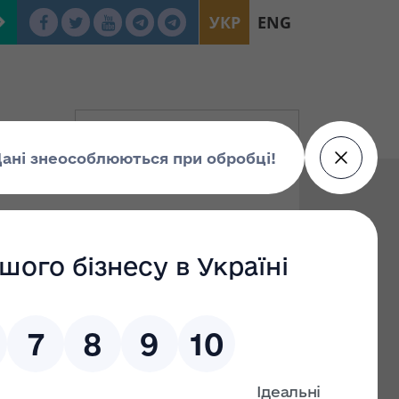
УКР
ENG
люднення проекту
стрів України
алення управління
асності»
юднення проекту
ання вдосконалення управління об’єктами
ності»