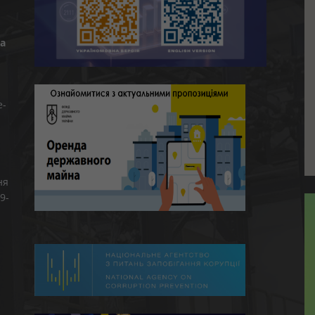
а
e-
ня
9-