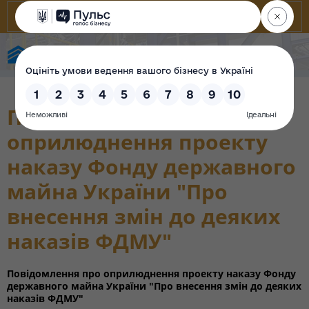
Фонд державного майна України
Повідомлення про
оприлюднення проекту
наказу Фонду державного
майна України "Про
внесення змін до деяких
наказів ФДМУ"
Повідомлення про оприлюднення проекту наказу Фонду
державного майна України "Про внесення змін до деяких
наказів ФДМУ"