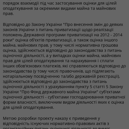
порядок взаємодії під час застосування оцінки для цілей
оподаткування за окремими видами майна та майнових
прав.
Відповідно до Закону України "Про внесення змін до деяких
законів України з питань приватизації щодо реалізації
положень Державної програми приватизації на 2012 - 2014
роки" оцінка об'єктів приватизації, а також оцінка іншого
майна, майнових прав, у тому числі нормативна грошова
оцінка, здійснюється відповідно до законодавства з питань
оціночної діяльності, а у випадках оцінки майна, майнових
прав для цілей оподаткування та нарахування і сплати
інших обов'язкових платежів, які справляються відповідно до
законодавства (у тому числі правочинів, що підлягають
нотаріальному посвідченню та/або державній реєстрації),
здійснюється відповідно до законодавства з питань
оціночної діяльності з урахуванням пункту 5 статті 5 Закону
України "Про Фонд державного майна України" суб'єктами
оціночної діяльності - суб'єктами господарювання приватної
форми власності, виключним видом діяльності яких є оцінка
для цілей оподаткування.
Метою розробки проекту наказу є приведення у
відповідність існуючих нормативно-правових актів з
організаційних питань оціночної діяльності до вимог