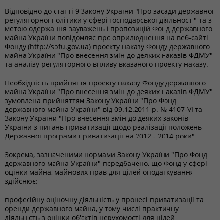
Відповідно до статті 9 Закону України "Про засади державної
регуляторної політики у сфері господарської діяльності" та з
метою одержання зауважень і пропозицій Фонд державного
майна України повідомляє про оприлюднення на веб-сайті
Фонду (http://spfu.gov.ua) проекту наказу Фонду державного
майна України "Про внесення змін до деяких наказів ФДМУ"
та аналізу регуляторного впливу вказаного проекту наказу.
Необхідність прийняття проекту наказу Фонду державного
майна України "Про внесення змін до деяких наказів ФДМУ"
зумовлена прийняттям Закону України "Про Фонд
державного майна України" від 09.12.2011 р. № 4107-VI та
Закону України "Про внесення змін до деяких законів
України з питань приватизації щодо реалізації положень
Державної програми приватизації на 2012 - 2014 роки".
Зокрема, зазначеними нормами Закону України "Про Фонд
державного майна України" передбачено, що Фонд у сфері
оцінки майна, майнових прав для цілей оподаткування
здійснює:
професійну оціночну діяльність у процесі приватизації та
оренди державного майна, у тому числі практичну
діяльність з оцінки об'єктів нерухомості для цілей