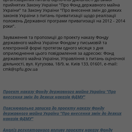
прийнятих Закону України "Про Фонд державного майна
України" та Закону України "Про внесення змін до деяких
законів України з питань приватизації щодо реалізації
положень Державної програми приватизації на 2012 - 2014
роки".
Зауваження та пропозиції до проекту наказу Фонду
державного майна України Фондом у письмовій та
електронній формі протягом одного місяця з дня
оприлюднення цього повідомлення за адресою: Фонд
державного майна України, Управління з питань оціночної
діяльності, вул. Кутузова, 18/9, м. Київ 133, 01601, e-mail:
cmk@spfu.gov.ua
Проект наказу Фонду державного майна України "Про
внесення змін до деяких наказів ФДМУ"
Пояснювальна записка до проекту наказу Фонду
державного майна України "Про внесення змін до деяких
наказів ФДМУ"
Аналіз регуляторного впливу проекту наказу Фонду