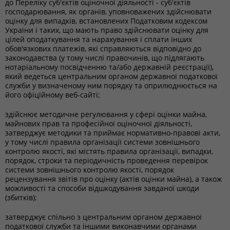
до Переліку суб'єктів оціночної діяльності - суб'єктів
господарювання, як органів, уповноважених здійснювати
оцінку для випадків, встановлених Податковим кодексом
України і таких, що мають право здійснювати оцінку для
цілей оподаткування та нарахування і сплати інших
обов'язкових платежів, які справляються відповідно до
законодавства (у тому числі правочинів, що підлягають
нотаріальному посвідченню та/або державній реєстрації),
який ведеться центральним органом державної податкової
служби у визначеному ним порядку та оприлюднюється на
його офіційному веб-сайті;
здійснює методичне регулювання у сфері оцінки майна,
майнових прав та професійної оціночної діяльності,
затверджує методики та приймає нормативно-правові акти,
у тому числі правила організації системи зовнішнього
контролю якості, які містять правила організації, випадки,
порядок, строки та періодичність проведення перевірок
системи зовнішнього контролю якості, порядок
рецензування звітів про оцінку (актів оцінки майна), а також
можливості та способи відшкодування завданої шкоди
(збитків);
затверджує спільно з центральним органом державної
податкової служби та іншими виконавчими органами