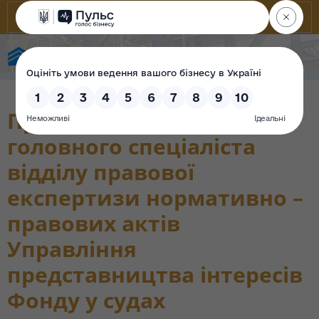
Фонд державного майна України
Проходження перевірки
головного спеціаліста
відділу правової
експертизи нормативно –
правових актів
Управління
представництва інтересів
Фонду у судах