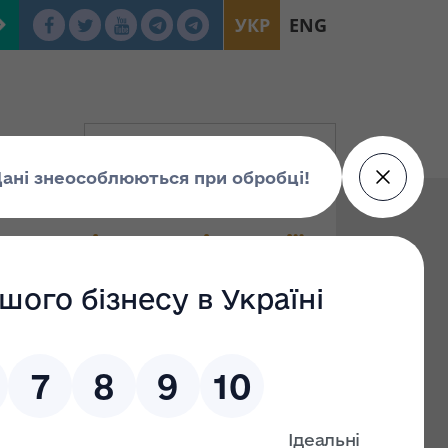
УКР
ENG
Матвієнко Вікторії
ціаліста Відділу
з даних
нгу, прогнозування
ологій ФДМУ
 вимог Закону України «Про очищення влади»