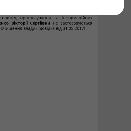
 відомостей щодо застосування заборон,
очищення влади», затвердженого постановою
новлено, що до головного спеціаліста Відділу
торингу, прогнозування та інформаційних
єнко Вікторії Сергіївни
не застосовуються
о очищення влади» (довідка від 31.05.2017)