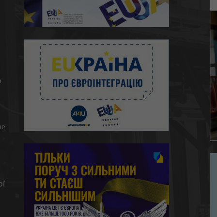
ю
о
не
ої