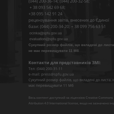
(044) 200-36-14; (044) 200-32-58;
+ 38 093 542 69 68;
+38 095 142 91 24
рецензування звітів, внесених до Єдиної
бази: (044) 200-34-20; + 38 099 756 63 51
Сукупний розмір файлів, що вкладені до листа
не має перевищувати 11 Мб
Контакти для представників ЗМІ:
Тел: (044) 200-31-11
e-mail: press@spfu.gov.ua
Сукупний розмір файлів, що вкладені до листа, 
має перевищувати 11 Мб
Весь контент доступний за ліцензією
Creative Commons
Attribution 4.0 International license
, якщо не зазначено ін