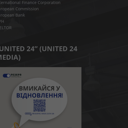
ternational Finance Corporation
uropean Commission
uropean Bank
УН
IELTOR
UNITED 24” (UNITED 24
EDIA)