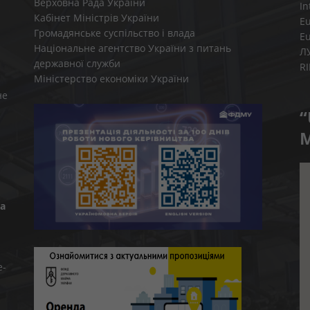
Верховна Рада України
In
Кабінет Міністрів України
E
Громадянське суспільство і влада
E
Національне агентство України з питань
Л
державної служби
R
Міністерство економіки України
не
“
M
а
e-