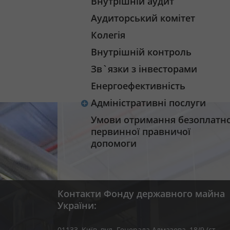
Внутрішній аудит
Аудиторський комітет
Колегія
Внутрішній контроль
Зв`язки з інвесторами
Енергоефективність
Адміністративні послуги
Умови отримання безоплатно
первинної правничої
допомоги
Контакти Фонду державного майна
України:
01133, Kиїв, вул. Генерала Алмазова, 18/9 (ст.