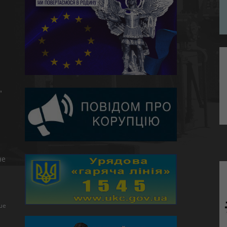
,
не
ше