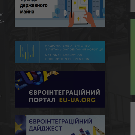
ня
9-
є