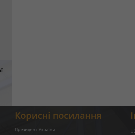
ї
Корисні посилання
Президент України
U