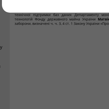
та Порядку проведення перевірки достовірності
передбачених ч. ч. 3, 4 ст. 1 Закону України «Про 
Кабінету Міністрів України від 16.10.2014 № 563, вста
технічної підтримки баз даних Департаменту моні
технологій Фонду державного майна України
Матві
заборони, визначені ч. ч. 3, 4 ст. 1 Закону України «Пр
у
я