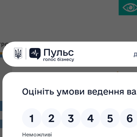
ГРОМАДСЬКА ПЛАТФОРМА
ПРЕС-ЦЕНТР
Проходження перевірки 
Сергіївни, головного спе
технічної підтримки ба
Департаменту монітори
та інформаційних техн
За результатами перевірки, проведеної на виконання