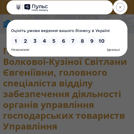
Фонд державного майна України
Проходження перевірки
Волкової-Кузіної Світлани
Євгеніївни, головного
спеціаліста відділу
забезпечення діяльності
органів управління
господарських товариств
Управління