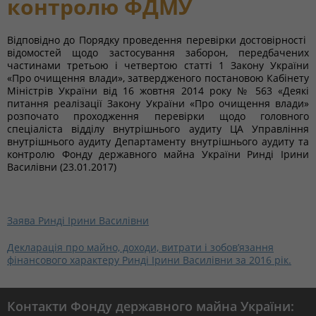
контролю ФДМУ
Відповідно до Порядку проведення перевірки достовірності
відомостей щодо застосування заборон, передбачених
частинами третьою і четвертою статті 1 Закону України
«Про очищення влади», затвердженого постановою Кабінету
Міністрів України від 16 жовтня 2014 року № 563 «Деякі
питання реалізації Закону України «Про очищення влади»
розпочато проходження перевірки щодо головного
спеціаліста відділу внутрішнього аудиту ЦА Управління
внутрішнього аудиту Департаменту внутрішнього аудиту та
контролю Фонду державного майна України Ринді Ірини
Василівни (23.01.2017)
Заява Ринді Ірини Василівни
Декларація про майно, доходи, витрати і зобов’язання
фінансового характеру Ринді Ірини Василівни за 2016 рік.
Контакти Фонду державного майна України: