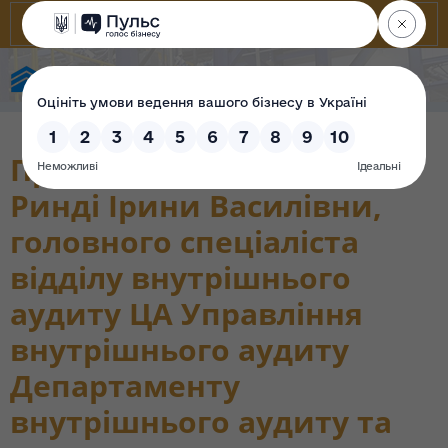
Фонд державного майна України
Проходження перевірки
Ринді Ірини Василівни,
головного спеціаліста
відділу внутрішнього
аудиту ЦА Управління
внутрішнього аудиту
Департаменту
внутрішнього аудиту та