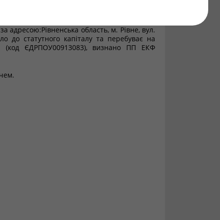
ьності для надання послуг з оцінкиоб'єкта, а
за адресою:Рівненська область, м. Рівне, вул.
шло до статутного капіталу та перебуває на
" (код ЄДРПОУ00913083), визнано ПП ЕКФ
чем.