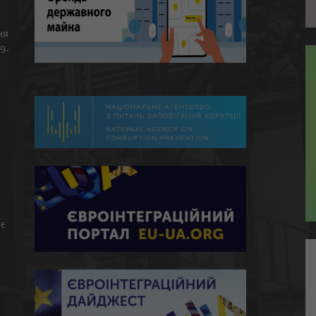
ня
9-
є