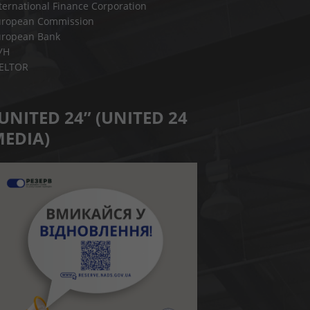
ternational Finance Corporation
uropean Commission
uropean Bank
УН
IELTOR
UNITED 24” (UNITED 24
EDIA)