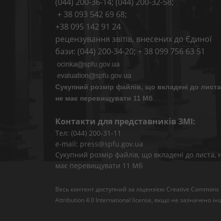
(044) 200-36-14; (044) 200-32-58;
+ 38 093 542 69 68;
+38 095 142 91 24
рецензування звітів, внесених до Єдиної
бази: (044) 200-34-20; + 38 099 756 63 51
Сукупний розмір файлів, що вкладені до листа
не має перевищувати 11 Мб
Контакти для представників ЗМІ:
Тел: (044) 200-31-11
e-mail: press@spfu.gov.ua
Сукупний розмір файлів, що вкладені до листа, 
має перевищувати 11 Мб
Весь контент доступний за ліцензією
Creative Commons
Attribution 4.0 International license
, якщо не зазначено ін