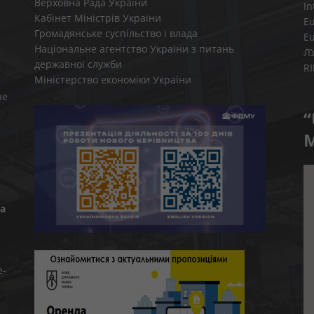
Верховна Рада України
In
Кабінет Міністрів України
E
Громадянське суспільство і влада
E
Національне агентство України з питань
Л
державної служби
R
Міністерство економіки України
не
“
M
а
e-