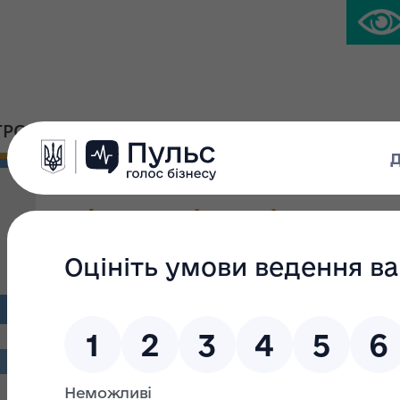
ГРОМАДСЬКА ПЛАТФОРМА
ПРЕС-ЦЕНТР
Інформація Регіонально
Фонду державного майн
Рівненській та Житомир
підсумки конкурсу з від
оціночної діяльності, я
07.12.2022 року