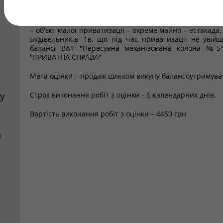
Переможцем конкурсу з відбору суб'єктів оціночної діял
саме:
– об'єкт малої приватизації – окреме майно – естакада, 
Будівельників, 1в, що під час приватизації не увій
балансі ВАТ "Пересувна механізована колона №5
"ПРИВАТНА СПРАВА"
Мета оцінки – продаж шляхом викупу балансоутримува
у
Строк виконання робіт з оцінки – 5 календарних днів.
Вартість виконання робіт з оцінки – 4450 грн
я