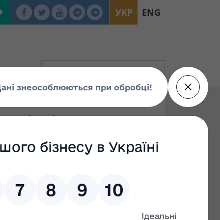
УКР
ENG
го відділення
а України по
ській областях про
бору суб`єктів
кий відбувся