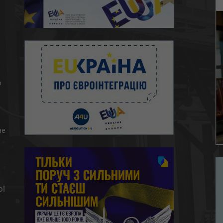
ю
о
не
ої