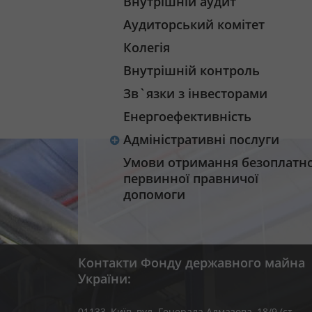
Внутрішній аудит
Аудиторський комітет
Колегія
Внутрішній контроль
Зв`язки з інвесторами
Енергоефективність
Адміністративні послуги
Умови отримання безоплатно
первинної правничої
допомоги
Контакти Фонду державного майна
України:
01133, Kиїв, вул. Генерала Алмазова, 18/9 (ст.