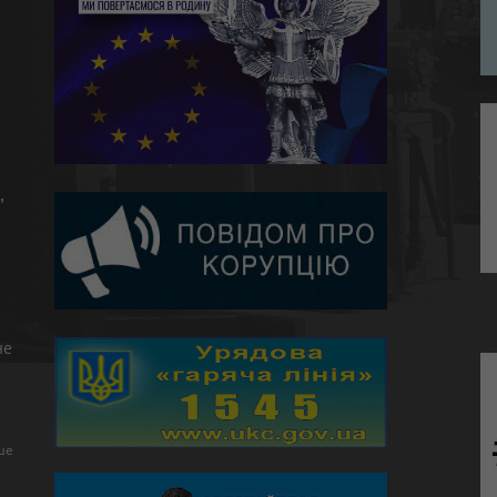
,
не
ше