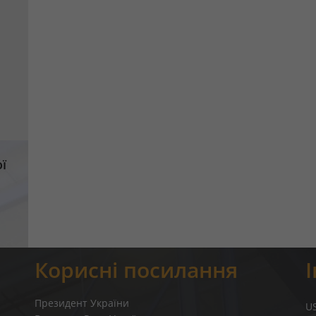
ї
Корисні посилання
Президент України
U