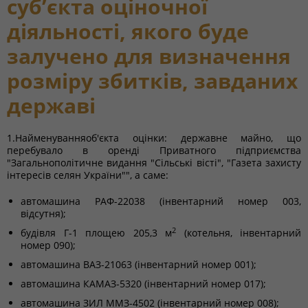
суб’єкта оціночної
діяльності, якого буде
залучено для визначення
розміру збитків, завданих
державі
1.Найменуванняоб'єкта оцінки: державне майно, що
перебувало в оренді Приватного підприємства
"Загальнополітичне видання "Сільські вісті", "Газета захисту
інтересів селян України"", а саме:
автомашина РАФ-22038 (інвентарний номер 003,
відсутня);
2
будівля Г-1 площею 205,3 м
(котельня, інвентарний
номер 090);
автомашина ВАЗ-21063 (інвентарний номер 001);
автомашина КАМАЗ-5320 (інвентарний номер 017);
автомашина ЗИЛ ММЗ-4502 (інвентарний номер 008);