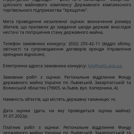
цілісного майнового комплексу Державного комплексного
торгівельного підприємства "Хрещатик".
Мета проведення незалежної оцінки: визначення розміру
збитків, що призвели до завдання шкоди державі внаслідок
нестачі та погіршення стану державного майна.
Телефон замовника конкурсу: (032) 255-42-11 (відділ обліку,
звітності та супроводження договорів оренди Управління
орендних відносин).
Електронна адреса замовника конкурсу:
lviv@spfu.gov.ua
.
Замовник робіт з оцінки: Регіональне відділення Фонду
державного майна України по Львівській, Закарпатській та
Волинській областях (79005, м.Львів, вул. Коперника, 4).
Наявність об'єктів, що містять державну таємницю: ні.
Дата оцінки (дата, на яку проводиться оцінка майна):
31.07.2022р.
Платник робіт з оцінки: Регіональне відділення Фонду
державного майна України по Львівській, Закарпатській та