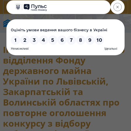
Фонд державного майна України
Інформація Регіонального
відділення Фонду
державного майна
України по Львівській,
Закарпатській та
Волинській областях про
повторне оголошення
конкурсу з відбору