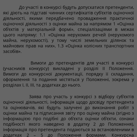
До участі в конкурсі будуть допускатися претенденти,
які діють на підставі чинних сертифікатів суб’єктів оціночної
діяльності, якими передбачено провадження практичної
оціночної діяльності з оцінки майна за напрямом 1 «Оцінка
об’єктів у матеріальній формі», спеціалізаціями в межах
цього напряму: 1.1 «Оцінка нерухомих речей (нерухомого
майна, нерухомості), у тому числі земельних ділянок та
майнових прав на них», 1.3 «Оцінка колісних транспортних
засобів».
Вимоги до претендентів для участі в конкурсі
(учасників конкурсу) викладені у розділі ІІ Положення.
Вимоги до конкурсної документації, порядку її складання,
оформлення та подання містяться у Положенні, зокрема у
розділах І, ІІ, ІІІ, та додатках до нього.
Заява про участь у конкурсі з відбору суб’єктів
оціночної діяльності, інформація щодо досвіду претендента
та оцінювачів, які будуть залучені до виконання робіт з
оцінки майна та підписання звіту про оцінку майна (згідно з
інформацією про подібні до об’єкта оцінки об’єкти, ознаки
подібності якого наведено в додатку 2 до Положення),
інформація про претендента подаються за встановленими в
додатках 2 – 5 до Положення формами. Конкурсна