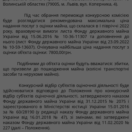
Волинській областях (79005, м. Львів, вул. Коперника, 4).
Під час обрання переможця конкурсною комісією
буде розглядатися рекомендована максимальна ціна
надання послуг з оцінки майна, що склалася в I півріччі 2022
року, враховуючи вимоги листа Фонду державного майна
України від 15.06.2016 № 10-36-11307 та доповнення до
нього (лист Фонду державного майна України від 23.09.2022
№ 10-59-13607). Очікувана найбільша ціна надання послуг з
оцінки об’єкта оцінки: 7800,00грн.
Подібними до об’єкта оцінки будуть вважатися: збитки,
що призвели до пошкодження майна (колісні транспортні
засоби та нерухоме майно).
Конкурсний відбір суб’єктів оціночної діяльності буде
здійснюватися відповідно до Положення про конкурсний
відбір суб’єктів оціночної діяльності, затвердженого наказом
Фонду державного майна України від 31.12.2015 № 2075 і
зареєстрованого в Міністерстві юстиції України 15.01.2016
за № 60/28190 (у редакції наказу Фонду державного майна
України від 16.01.2018 № 47), зі змінами, які затверджені
наказом Фонду державного майна України від 11.02.2020 №
227 (далі – Положення).