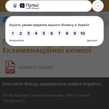
Фонд державного майна України
Протокол № 87 засідання
Екзаменаційної комісії
protokol-87_8344.pdf
Контакти Фонду державного майна України:
01133, Kиїв, вул. Генерала Алмазова, 18/9 (ст. метро
"Печерська")