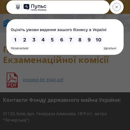
Фонд державного майна України
Протокол № 89 засідання
Екзаменаційної комісії
protokol-89_8940.pdf
Контакти Фонду державного майна України:
01133, Kиїв, вул. Генерала Алмазова, 18/9 (ст. метро
"Печерська")