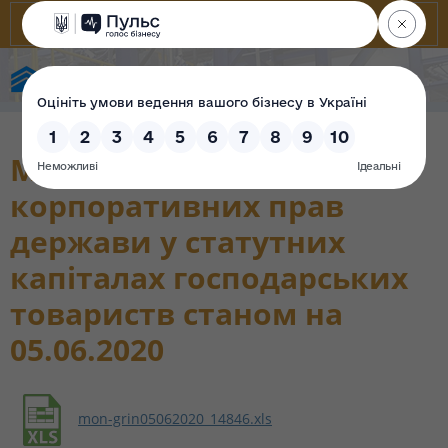
Фонд державного майна України
Моніторинг
корпоративних прав
держави у статутних
капіталах господарських
товариств станом на
05.06.2020
mon-grin05062020_14846.xls