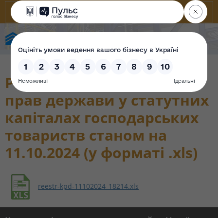
Фонд державного майна України
Реєстр корпоративних
прав держави у статутних
капіталах господарських
товариств станом на
11.10.2024 (у форматі .xls)
reestr-kpd-11102024_18214.xls