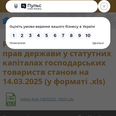
Фонд державного майна України
Реєстр корпоративних
прав держави у статутних
капіталах господарських
товариств станом на
14.03.2025 (у форматі .xls)
reestr-kpd-14032025_18521.xls