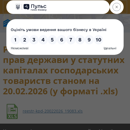
Фонд державного майна України
Реєстр корпоративних
прав держави у статутних
капіталах господарських
товариств станом на
20.02.2026 (у форматі .xls)
reestr-kpd-20022026_19083.xls