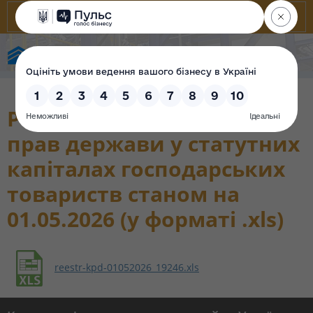
Фонд державного майна України
Реєстр корпоративних
прав держави у статутних
капіталах господарських
товариств станом на
01.05.2026 (у форматі .xls)
reestr-kpd-01052026_19246.xls