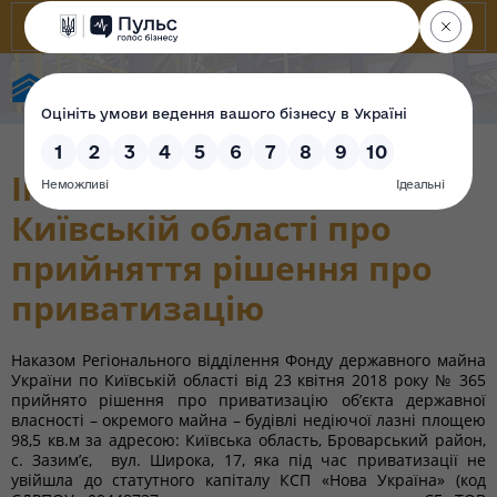
Фонд державного майна України
Інформація РВ ФДМУ по
Київській області про
прийняття рішення про
приватизацію
Наказом Регіонального відділення Фонду державного майна
України по Київській області від 23 квітня 2018 року № 365
прийнято рішення про приватизацію об’єкта державної
власності – окремого майна – будівлі недіючої лазні площею
98,5 кв.м за адресою: Київська область, Броварський район,
с. Зазим’є, вул. Широка, 17, яка під час приватизації не
увійшла до статутного капіталу КСП «Нова Україна» (код