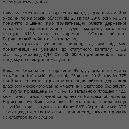
електронному аукціоні.
Наказом Регіонального відділення Фонду державного майна
України по Київській області від 23 квітня 2018 року № 374
прийнято рішення про приватизацію об’єкта державної
власності – окремого майна – будівлі магазину загальною
площею 611,3 кв.м за адресою: Київська область,
Баришівський район, с. Гостролуччя,
вул. Центральна (колишня Леніна), 59, яка під час
приватизації не увійшла до статутного капіталу СТОВ
«Гостролуччя» (код ЄДРПОУ 00850039; припинено), шляхом
продажу на електронному аукціоні.
Наказом Регіонального відділення Фонду державного майна
України по Київській області від 23 квітня 2018 року № 375
прийнято рішення про приватизацію об’єкта державної
власності – окремого майна – частини нежитлової будівлі літ.
А – групи приміщень № 15, № 16 загальною площею 142,0
кв.м, ганок, ганок (сауна) за адресою: Київська область, м.
Бориспіль, вул. Київський шлях, 10, яка під час приватизації
не увійшла до статутного капіталу ВАТ «Бориспільське АТП
13264» (код ЄДРПОУ 02140745; припинено), шляхом продажу
на електронному аукціоні.