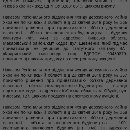
ЄДРПОУ 00448737; припинено; правонаступник СГ ТОВ
«Нова Україна» (код ЄДРПОУ 32831851)), шляхом викупу.
Наказом Регіонального відділення Фонду державного майна
України по Київській області від 23 квітня 2018 року № 366
прийнято рішення про приватизацію об’єкта державної
власності – об’єкта незавершеного будівництва – будинку
культури (літ. «А») за адресою: Київська область,
Макарівський район, смт Кодра, вул. Шевченка, який під час
приватизації не увійшов до статутного капіталу ВАТ
«Кодрянський склозавод» (код ЄДРПОУ 00480879;
припинено) шляхом продажу на електронному аукціоні.
Наказом Регіонального відділення Фонду державного майна
України по Київській області від 23 квітня 2018 року № 367
прийнято рішення про приватизацію об’єкта державної
власності – об’єкта незавершеного будівництва – станції
підготовки води за адресою: Київська область, м. Обухів, вул.
Київська, 127, шляхом продажу на електронному аукціоні.
Наказом Регіонального відділення Фонду державного майна
України по Київській області від 23 квітня 2018 року № 368
прийнято рішення про приватизацію об’єкта державної
власності – об’єкта незавершеного будівництва – 100-
квартирного житлового будинку (літ. «А») за адресою: