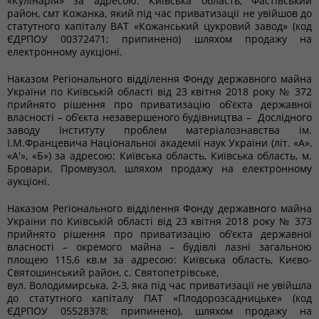
«Кулінарія» за адресою: Київська область, Фастівський
район, смт Кожанка, який під час приватизації не увійшов до
статутного капіталу ВАТ «Кожанський цукровий завод» (код
ЄДРПОУ 00372471; припинено) шляхом продажу на
електронному аукціоні.
Наказом Регіонального відділення Фонду державного майна
України по Київській області від 23 квітня 2018 року № 372
прийнято рішення про приватизацію об’єкта державної
власності – об’єкта незавершеного будівництва – Дослідного
заводу Інституту проблем матеріалознавства ім.
І.М.Францевича Національної академії наук України (літ. «А»,
«А′», «Б») за адресою: Київська область, Київська область, м.
Бровари, Промвузол, шляхом продажу на електронному
аукціоні.
Наказом Регіонального відділення Фонду державного майна
України по Київській області від 23 квітня 2018 року № 373
прийнято рішення про приватизацію об’єкта державної
власності – окремого майна – будівлі лазні загальною
площею 115,6 кв.м за адресою: Київська область, Києво-
Святошинський район, с. Святопетрівське,
вул. Володимирська, 2-З, яка під час приватизації не увійшла
до статутного капіталу ПАТ «Плодорозсадницьке» (код
ЄДРПОУ 05528378; припинено), шляхом продажу на