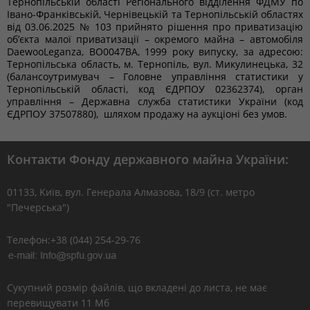
Тернопільській області Регіонального відділення ФДМУ по
Івано-Франківській, Чернівецькій та Тернопільській областях
від 03.06.2025 № 103 прийнято рішення про приватизацію
об’єкта малої приватизації – окремого майна – автомобіля
DaewooLeganza, ВО0047ВА, 1999 року випуску, за адресою:
Тернопільська область, м. Тернопіль, вул. Микулинецька, 32
(балансоутримувач – Головне управління статистики у
Тернопільській області, код ЄДРПОУ 02362374), орган
управління – Державна служба статистики України (код
ЄДРПОУ 37507880), шляхом продажу на аукціоні без умов.
Контакти Фонду державного майна України:
01133, Kиїв, вул. Генерала Алмазова, 18/9 (ст. метро
"Печерська")
Телефон:+38 (044) 254-29-76
Сукупний розмір файлів, що вкладені до листа, не має
перевищувати 11 Мб