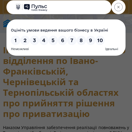
Фонд державного майна України
Інформація регіонального
відділення по Івано-
Франківській,
Чернівецькій та
Тернопільській областях
про прийняття рішення
про приватизацію
Наказом Управління забезпечення реалізації повноважень у