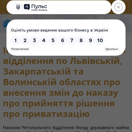
Фонд державного майна України
Інформація регіонального
відділення по Львівській,
Закарпатській та
Волинській областях про
внесення змін до наказу
про прийняття рішення
про приватизацію
Наказом Регіонального відділення Фонду державного майна