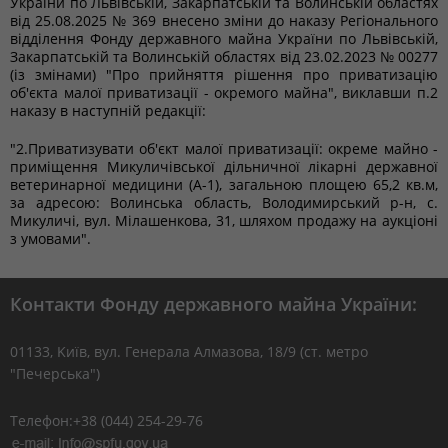
України по Львівській, Закарпатській та Волинській областях
від 25.08.2025 № 369 внесено зміни до наказу Регіонального
відділення Фонду державного майна України по Львівській,
Закарпатській та Волинській областях від 23.02.2023 № 00277
(із змінами) "Про прийняття рішення про приватизацію
об'єкта малої приватизації - окремого майна", виклавши п.2
наказу в наступній редакції:
"2.Приватизувати об'єкт малої приватизації: окреме майно -
приміщення Микуличівської дільничної лікарні державної
ветеринарної медицини (А-1), загальною площею 65,2 кв.м,
за адресою: Волинська область, Володимирський р-н, с.
Микуличі, вул. Мілашенкова, 31, шляхом продажу на аукціоні
з умовами".
Контакти Фонду державного майна України:
01133, Kиїв, вул. Генерала Алмазова, 18/9 (ст. метро
"Печерська")
Телефон:+38 (044) 254-29-76