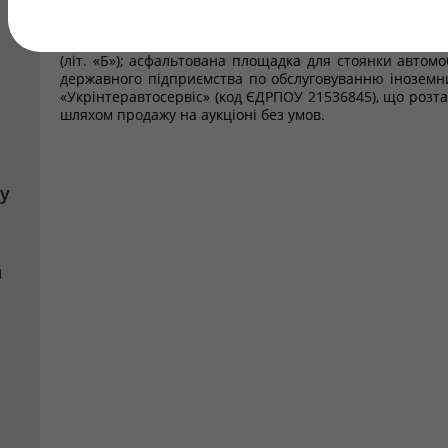
«В»); бойлерна та ТПО (літ. «Е»); бокс для легкових а
пункт (літ. «М»); підсобна цегляна будівля (літ. «Д»); 
№1-№9 (9 од.); нежилий будинок- виробничий корпус-
(літ. «Б»); асфальтована площадка для стоянки автомо
державного підприємства по обслуговуванню іноземни
«Укрінтеравтосервіс» (код ЄДРПОУ 21536845), що розта
шляхом продажу на аукціоні без умов.
у
я