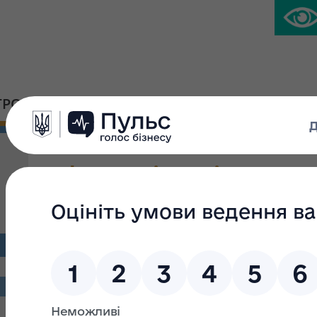
ГРОМАДСЬКА ПЛАТФОРМА
ПРЕС-ЦЕНТР
Інформація Регіонально
місту Києву про прийня
приватизацію
Наказом Регіонального відділення Фонду державного м
№688 прийнято рішення про приватизацію об’єкта мал
головний адміністративний корпус (літ. «Ж»); адміністр
будівля) (літ. «И»); будівля автомийки на очисних споруд
блок технічного обслуговування (двоповерхова цегляна б