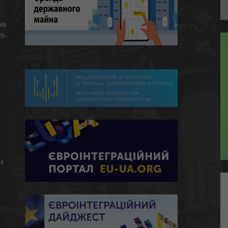
ня
9-
є