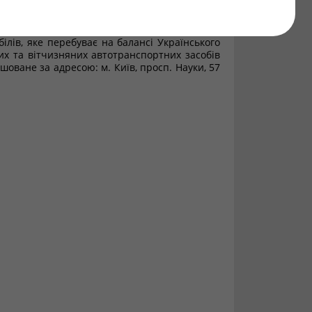
втомобілів (літ. «Г»); контрольно-пропускний
трансформаторна підстанція (літ. «К»); гаражі
модуль (літ. Н); блок допоміжних приміщень
білів, яке перебуває на балансі Українського
х та вітчизняних автотранспортних засобів
шоване за адресою: м. Київ, просп. Науки, 57