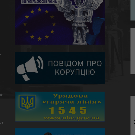
,
не
ше