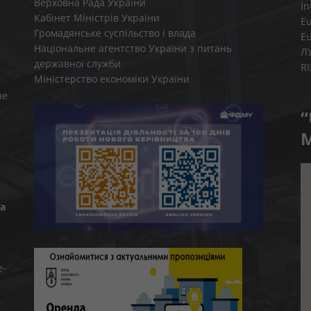
Верховна Рада України
In
Кабінет Міністрів України
E
Громадянське суспільство і влада
E
Національне агентство України з питань
Л
державної служби
R
Міністерство економіки України
не
“
M
а
e-