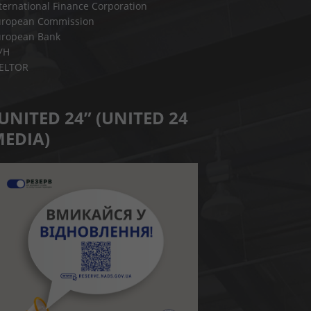
ternational Finance Corporation
uropean Commission
uropean Bank
УН
IELTOR
UNITED 24” (UNITED 24
EDIA)