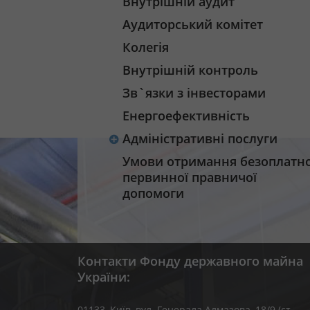
Внутрішній аудит
Аудиторський комітет
Колегія
Внутрішній контроль
Зв`язки з інвесторами
Енергоефективність
Адміністративні послуги
Умови отримання безоплатно
первинної правничої
допомоги
Контакти Фонду державного майна
України:
01133, Kиїв, вул. Генерала Алмазова, 18/9 (ст.