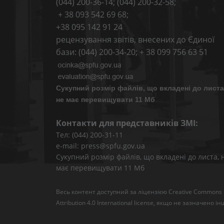
(044) 200-36-14; (044) 200-32-58;
+ 38 093 542 69 68;
+38 095 142 91 24
рецензування звітів, внесених до Єдиної
бази: (044) 200-34-20; + 38 099 756 63 51
Сукупний розмір файлів, що вкладені до листа
не має перевищувати 11 Мб
Контакти для представників ЗМІ:
Тел: (044) 200-31-11
e-mail: press@spfu.gov.ua
Сукупний розмір файлів, що вкладені до листа, 
має перевищувати 11 Мб
Весь контент доступний за ліцензією
Creative Commons
Attribution 4.0 International license
, якщо не зазначено ін