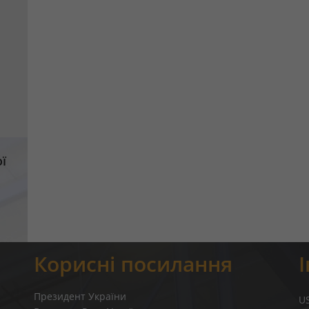
ї
Корисні посилання
Президент України
U