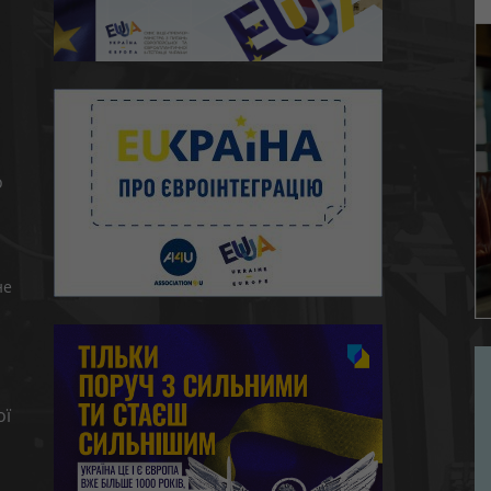
ю
о
не
ої