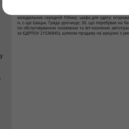
А-1 загальною площею 139,4 кв. м; ліжко з підматр
холодильник (2 одиниці); шафа Ш 19/6 М85; шафа Ш 19
односпальне; лічильник водяний; табурет; тумба
холодильник середній Лібхер; шафа для одягу; огорожа
н, с-ще Шацьк, Гряда урочище, 30, що перебуває на б
по обслуговуванню іноземних та вітчизняних автотран
за ЄДРПОУ 21536845), шляхом продажу на аукціоні з ум
у
я