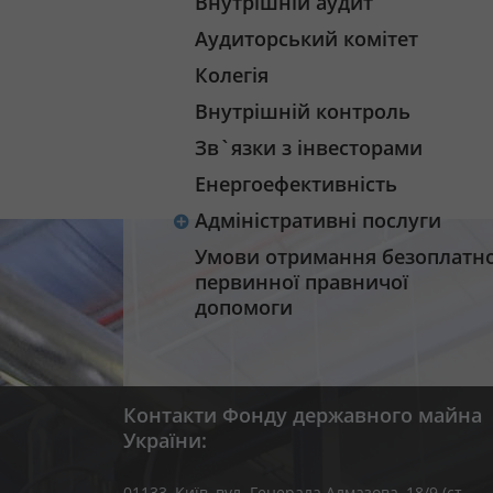
Внутрішній аудит
Аудиторський комітет
Колегія
Внутрішній контроль
Зв`язки з інвесторами
Енергоефективність
Адміністративні послуги
Умови отримання безоплатно
первинної правничої
допомоги
Контакти Фонду державного майна
України:
01133, Kиїв, вул. Генерала Алмазова, 18/9 (ст.