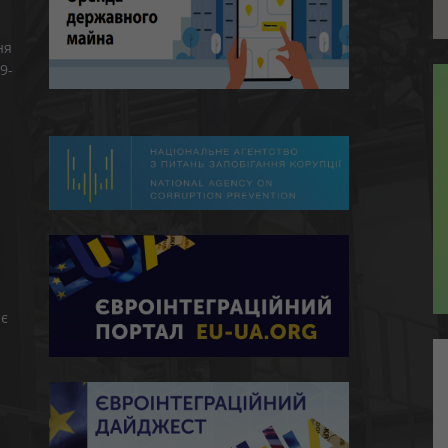
ня
9-
є