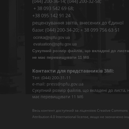
(044) 200-36-14; (044) 200-32-58;
+ 38 093 542 69 68;
+38 095 142 91 24
рецензування звітів, внесених до Єдиної
бази: (044) 200-34-20; + 38 099 756 63 51
Сукупний розмір файлів, що вкладені до листа
не має перевищувати 11 Мб
Контакти для представників ЗМІ:
Тел: (044) 200-31-11
e-mail: press@spfu.gov.ua
Сукупний розмір файлів, що вкладені до листа, 
має перевищувати 11 Мб
Весь контент доступний за ліцензією
Creative Commons
Attribution 4.0 International license
, якщо не зазначено ін