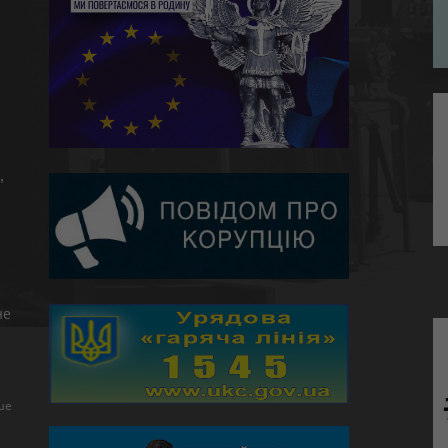
,
не
ше