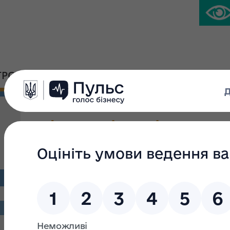
ГРОМАДСЬКА ПЛАТФОРМА
ПРЕС-ЦЕНТР
Інформація регіонально
Львівській, Закарпатськ
областях про прийняття
приватизацію
Наказом регіонального відділення Фонду державного ма
Волинській областях від 26.11.2025 №927 прийнят
приватизації державної власності: об'єкта соціально