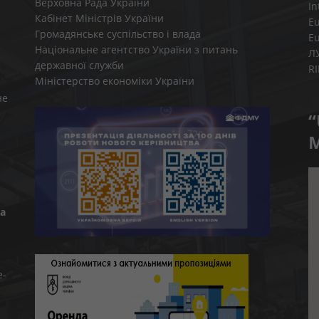
Верховна Рада України
In
Кабінет Міністрів України
E
Громадянське суспільство і влада
E
Національне агентство України з питань
Л
державної служби
R
Міністерство економіки України
не
“
M
а
e-