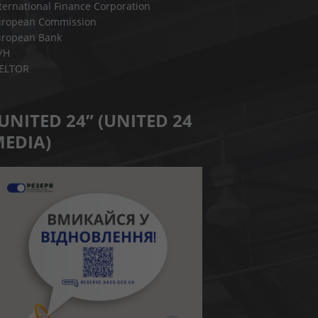
ternational Finance Corporation
uropean Commission
uropean Bank
УН
IELTOR
UNITED 24” (UNITED 24
EDIA)