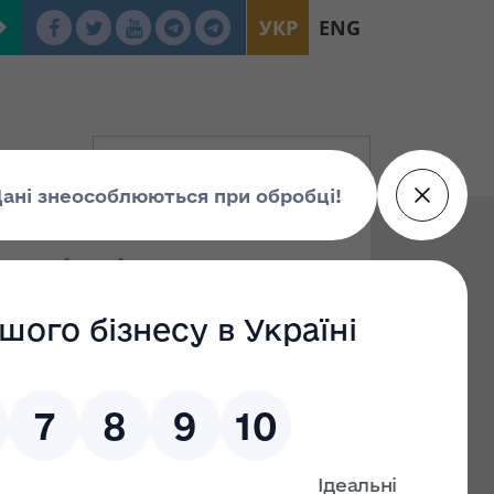
УКР
ENG
го відділення по
ій та Волинській
 рішення про
йна України по Львівській, Закарпатській та
о рішення про приватизацію об'єкта малої
-культурного призначення - бази відпочинку