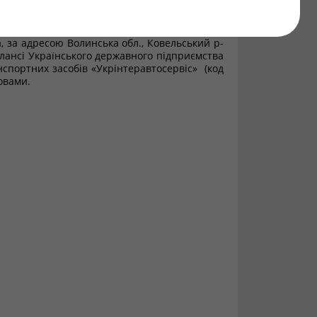
ацником і матрацом 80*90 м (15 одиниць);
/6 МВ 84; гідроагрегат; щит 1,5х1 м; ліжко
; тумбочка приліжкова; холодильник 345;
, за адресою Волинська обл., Ковельський р-
алансі Українського державного підприємства
спортних засобів «Укрінтеравтосервіс» (код
овами.