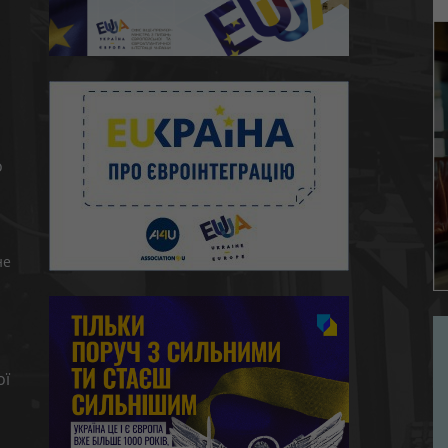
ю
о
не
ої