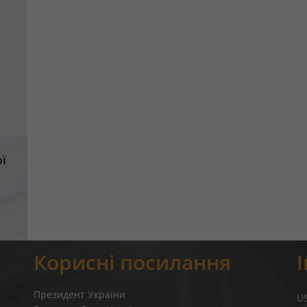
ї
Корисні посилання
Президент України
U