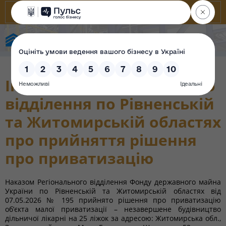
Фонд державного майна України
Інформація Регіонального
відділення по Рівненській
та Житомирській областях
про прийняття рішення
про приватизацію
Наказом Регіонального відділення Фонду державного майна
України по Рівненській та Житомирській областях від
07.05.2026 № 195 прийнято рішення про приватизацію
об’єкта малої приватизації – незавершене будівництво
дільничої лікарні на 25 ліжок за адресою: Житомирська обл.,