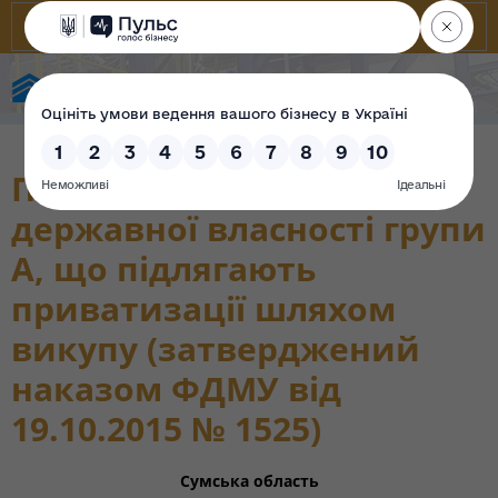
Фонд державного майна України
Перелік об’єктів
державної власності групи
А, що підлягають
приватизації шляхом
викупу (затверджений
наказом ФДМУ від
19.10.2015 № 1525)
Сумська область