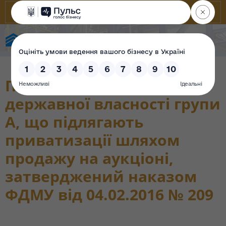
Фонд державного майна України
Перелік об’єктів
державної власності групи
А, що підлягають
приватизації шляхом
продажу на аукціоні,
затверджений наказом
ФДМУ від 04.02.2016 № 209