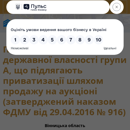
Фонд державного майна України
Перелік об’єктів
державної власності групи
А, що підлягають
приватизації шляхом
продажу на аукціоні
(затверджений наказом
ФДМУ від 29.04.2016 № 916)
Вінницька область