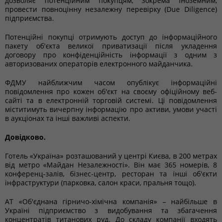
дозволяє потенційним покупцям, зокрема іноземним,
провести повноцінну незалежну перевірку (Due Diligence)
підприємства.
Потенційні покупці отримують доступ до інформаційного
пакету об'єкта великої приватизації після укладення
договору про конфіденційність інформації з одним з
авторизованих операторів електронного майданчика.
ФДМУ найближчим часом опублікує інформаційні
повідомлення про кожен об'єкт на своєму офіційному веб-
сайті та в електронній торговій системі. Ці повідомлення
міститимуть вичерпну інформацію про активи, умови участі
в аукціонах та інші важливі аспекти.
Довідково.
Готель «Україна» розташований у центрі Києва, в 200 метрах
від метро «Майдан Незалежності». Він має 365 номерів, 8
конференц-залів, бізнес-центр, ресторан та інші об'єкти
інфраструктури (парковка, салон краси, пральня тощо).
АТ «Об'єднана гірничо-хімічна компанія» – найбільше в
Україні підприємство з видобування та збагачення
концентратів титанових руд. До складу компанії входять