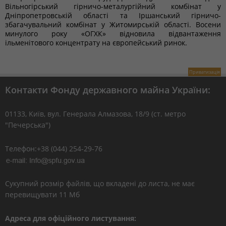
Вільногірський гірничо-металургійний комбінат у
Дніпропетровській області та Іршанський гірничо-
збагачувальний комбінат у Житомирській області. Восени
минулого року «ОГХК» відновила відвантаження
ільменітового концентрату на європейський ринок.
Приватизація
Контакти Фонду державного майна України:
01133, Kиїв, вул. Генерала Алмазова, 18/9 (ст. метро
"Печерська")
Телефон:+38 (044) 254-29-76
Сукупний розмір файлів, що вкладені до листа, не має
перевищувати 11 Мб
Адреса для офіційного листування: