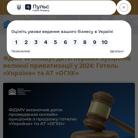
Фонд державного майна України
ФДМУ оголошує дати перших аукціонів
великої приватизації у 2024: Готель
«Україна» та АТ «ОГХК»