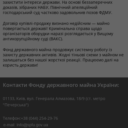
захистити інтереси держави. На основі беззаперечних
доказів, зібраних НАБУ, Північний апеляційний
господарський суд частково задовольнив позов ФДМУ.
Договір купівлі-продажу визнано недійсним — майно
повертається державі! Кримінальна справа щодо
організаторів оборудки наразі розглядається у Вищому
антикорупційному суді (ВАКС).
Фонд державного майна продовжує системну роботу із
захисту державних активів. Жодні тіньові схеми з майном не
залишаться без нашої жорсткої реакції. Працюємо далі на
користь держави!
Контакти Фонду державного майна України:
01133, Kиїв, вул. Генерала Алмазова, 18/9 (ст. метро
"Печерська")
Телефон:+38 (044) 254-29-76