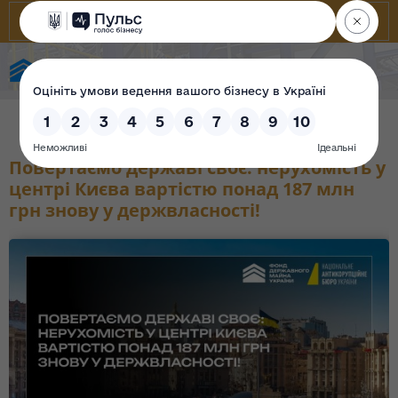
Фонд державного майна України
Повертаємо державі своє: нерухомість у
центрі Києва вартістю понад 187 млн
грн знову у держвласності!