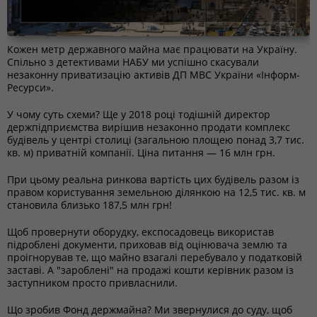
Кожен метр державного майна має працювати на Україну.
Спільно з детективами НАБУ ми успішно скасували
незаконну приватизацію активів ДП МВС України «Інформ-
Ресурси».
У чому суть схеми? Ще у 2018 році тодішній директор
держпідприємства вирішив незаконно продати комплекс
будівель у центрі столиці (загальною площею понад 3,7 тис.
кв. м) приватній компанії. Ціна питання — 16 млн грн.
При цьому реальна ринкова вартість цих будівель разом із
правом користування земельною ділянкою на 12,5 тис. кв. м
становила близько 187,5 млн грн!
Щоб провернути оборудку, експосадовець використав
підроблені документи, приховав від оцінювача землю та
проігнорував те, що майно взагалі перебувало у податковій
заставі. А "зароблені" на продажі кошти керівник разом із
заступником просто привласнили.
Що зробив Фонд держмайна? Ми звернулися до суду, щоб