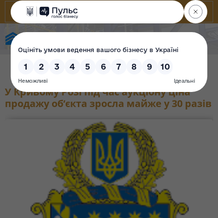
Фонд державного майна України
У Кривому Розі під час аукціону ціна
продажу об‘єкта зросла майже у 30 разів